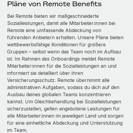
Events
Pläne von Remote Benefits
Tools
Partner werden
Newsroom
Bei Remote bieten wir maßgeschneiderte
Entdecke die Möglichkeiten einer Partnerschaft
Sozialleistungen, damit alle Mitarbeiter:innen bei
DIENSTLEISTUNGEN
Informationen zu Gehältern und Qualifikationen
Remote Build
Demnächst verfügbar
Remote eine umfassende Abdeckung von
Frag unsere Expert:innen
Beratung zu Integrationen und KI-Automatisierung
führenden Anbietern erhalten. Unsere Pläne bieten
Insights Center
Hilfe von Expert:innen für globale HR & Compliance
wettbewerbsfähige Konditionen für größere
Hol dir Unterstützung
Gruppen – selbst wenn das Team noch im Aufbau
Background-Checks
FALLSTUDIEN
ist. Im Rahmen des Onboardings meldet Remote
Einfacheres Bewerber:innen-Screening
Alle Ressourcen anzeigen
Mitarbeiter:innen für die Sozialleistungen an und
So hat der KI-Vorreiter Weaviate sein Team mit
informiert sie detailliert über ihren
Remote um 120 % vergrößert
Compliance Watchtower
Versicherungsschutz. Remote übernimmt alle
Lückenlose Compliance
BLOG
Weaviate auf einen Blick Weaviate entwickelt KI-basierte
administrativen Aufgaben, sodass du dich auf den
Open-Source-Infrastrukturen. Das...
Globale Payroll
Ausbau deines globalen Teams konzentrieren
Geräteverwaltung
kannst. Um Gleichbehandlung bei Sozialleistungen
Globale Bereitstellung und Verfolgung von IT-
Mehr erfahren
EOR und PEO
sicherzustellen, gelten angebotene Leistungen für
Geräten
alle Mitarbeiter:innen im jeweiligen Land und sorgen
Contractor Management
Gründung von Niederlassungen
für eine einheitliche Abdeckung und Unterstützung
Strategische Partnerschaft zwischen
Steuern
im Team.
Schnelle, rechtssichere Gründung von
Reverse Tech und Remote für Contractor