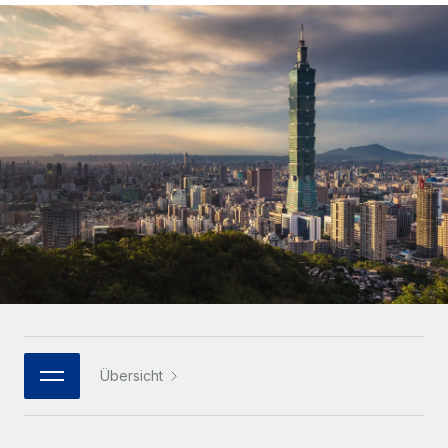
Globales Onboarding und Verwalten von
Gesamtbeschäftigungskosten
Anmelden
Freelancer:innen
Nederlands
WACHSTUMSPHASE
Honorarzahlungen berechnen
PEO
Français
Informationen zu möglichen Währungen und
Startups
Auslagern von komplexen HR-Aufgaben
Abwicklungsfristen für globale Freelancer:innen
Agile HR- und Payroll-Lösungen für wachsende
Deutsch
Unternehmen
INFRASTRUKTUR
LERNEN MIT REMOTE
Mittelstand
Español
Remote Embedded
Maßgeschneiderte HR-Lösungen, um Teams zu
Forschung und Leitfäden
Nahtlose Integration der HR in bestehende Abläufe
vergrößern
Italiano
Fallstudien
Plattform
Enterprise
Português (Portugal)
Integrierte HR-Kernfunktionen für dein Team
HR-Glossar
Globale HR für Konzerne und Großunternehmen
Verknüpfen
Neu
日本語
Checklisten und Vorlagen
Verknüpfung beliebiger KI-Tools mit Remote über unser
PARTNER WERDEN
Bibliothek für Stellenbeschreibungen
한국어
MCP
Übersicht
Strategische Technologiepartner
Webinare
Integrationen
Flexible Einbettung von Global-HR-Funktionen in deine
中文（简体）
Plattform
Prozessoptimierung mit unverzichtbaren Business-