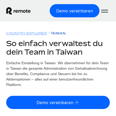
Demo vereinbaren
Startseite
COUNTRY EXPLORER
TAIWAN
Produkte
So einfach verwaltest du
dein Team in Taiwan
Lösungen
WELTWEITE BESCHÄFTIGUNG
Globale Payroll
Einfache Einstellung in Taiwan. Wir übernehmen für dein Team
Ressourcen
WELTWEITE ABDECKUNG
Einfache, rechtssicher Payroll
in Taiwan die gesamte Administration von Gehaltsabrechnung
Country Explorer
über Benefits, Compliance und Steuern bis hin zu
Preise
TOOLS UND RECHNER
Employer of Record
Aktienoptionen – alles auf einer benutzerfreundlichen
Länderspezifische Unterstützung bei der Einstellung
Weltweites Wachstum ohne Kosten für Niederlassungen
Plattform.
Scheinselbstständigkeitsrisiko berechnen
Explorer für US-Bundesstaaten
Länderspezifische Einschätzung des
Contractor of Record
Einfache Einstellung in allen US-Bundesstaaten
Scheinselbstständigkeitsrisikos
Deutsch
Rechtssichere, weltweite Arbeit mit Freelancer:innen
Demo vereinbaren
Remote im Vergleich
Personalkostenrechner
Contractor Management
English
Vergleiche mit unseren Mitbewerbern
Länderspezifische Berechnung der