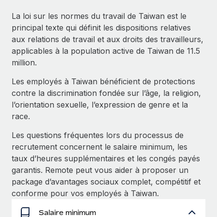
Événements
Intégrez les RH à l’international de manière flexible
La loi sur les normes du travail de Taiwan est le
Salle de presse
Devenir partenaire
principal texte qui définit les dispositions relatives
SERVICES
Explorez avec nous vos opportunités de partenariat
aux relations de travail et aux droits des travailleurs,
Données sur les salaires et les talents
Demandez aux experts
applicables à la population active de Taiwan de 11.5
Recevez des conseils d’experts sur les RH à
Remote Build
Bientôt disponible
million.
Centre de ressources
l’international et la conformité
Conseil en intégrations et automatisations assistées par
Les employés à Taiwan bénéficient de protections
l’IA
Obtenir de l’aide
Contrôles d’antécédents
contre la discrimination fondée sur l’âge, la religion,
Simplifiez vos processus de présélection des
Voir toutes les ressources
l’orientation sexuelle, l’expression de genre et la
candidats
ÉTUDES DE CAS
race.
Remote Watchtower
Les questions fréquentes lors du processus de
BLOG
Gardez un temps d’avance sur les risques en
recrutement concernent le salaire minimum, les
Paie multipays
matière de conformité
taux d’heures supplémentaires et les congés payés
garantis. Remote peut vous aider à proposer un
EOR et PEO
Gestion des appareils
package d’avantages sociaux complet, compétitif et
Gestion des freelances
Achetez et suivez vos équipements informatiques
conforme pour vos employés à Taiwan.
dans le monde entier
Taxes
Salaire minimum