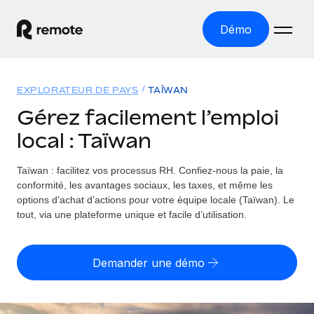
Démo
Accueil
EXPLORATEUR DE PAYS
TAÏWAN
Les produits
Gérez facilement l’emploi
local : Taïwan
Solutions
EMPLOI À L’INTERNATIONAL
Paie multipays
Taïwan : facilitez vos processus RH.
Confiez-nous la paie, la
Ressources
COUVERTURE MONDIALE
Gérez la paie facilement et en toute conformité
conformité, les avantages sociaux, les taxes, et même les
Explorateur de pays
options d’achat d’actions pour votre équipe locale (Taïwan). Le
Tarification
OUTILS & CALCULATEURS
Employer of record
tout, via une plateforme unique et facile d’utilisation.
Toutes les informations sur l’emploi à l’international,
Développez-vous à l’international sans frais liés aux
Outil de calcul du risque de requalification de
pays par pays
entités
contrat
Demander une démo
Explorateur des États-Unis (par État)
Évaluez le risque de requalification de contrat par pays
Français
Pilotage 360 des freelances
Simplifiez l’embauche à travers les différents États des
Sollicitez vos freelances en toute conformité part
Calculateur du coût des employés
États-Unis
English
Calculez le coût total des employés dans n’importe quel