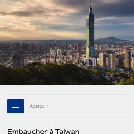
Gestion des freelances
Comparer Remote
pays
Connexion
Intégrez et gérez vos freelances partout dans le monde
Nederlands
Examinez notre service par rapport aux autres
Calculateur de paiement des freelances
PEO
Français
Découvrez les devises disponibles et les vitesses de
Sous-traitez les opérations complexes liées à l’emploi
CROISSANCE
paiement pour vos freelances internationaux
Deutsch
Start-ups
Des solutions agiles et internationales pour les RH et la
INFRASTRUCTURE
APPRENDRE AVEC REMOTE
Español
paie des entreprises en pleine croissance
Intégration Remote
Recherche et guides
Intégrez vos RH aux flux de travail en toute simplicité
Entreprises intermédiaires
Italiano
Études de cas
Développez vos équipes avec des solutions RH sur
Plateforme
mesure
Português (Portugal)
Des fonctions RH clés intégrées pour votre équipe
Glossaire RH
Entreprise
Connecter
Nouveau
日本語
Checklists et modèles
Les RH à l’international pour les grandes entreprises
Connectez n'importe quel outil d’IA à Remote grâce à
Aperçu
Descriptions de postes
한국어
notre MCP
TRAVAILLONS ENSEMBLE
Webinaires
Intégrations
中文（简体）
Embaucher à Taiwan
Partenaires stratégiques de la tech
Rationalisez vos processus avec des outils essentiels