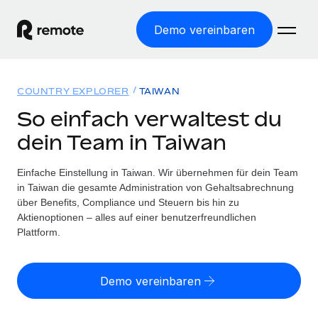
Demo vereinbaren
Startseite
COUNTRY EXPLORER
TAIWAN
Produkte
So einfach verwaltest du
dein Team in Taiwan
Lösungen
WELTWEITE BESCHÄFTIGUNG
Globale Payroll
Einfache Einstellung in Taiwan. Wir übernehmen für dein Team
Ressourcen
WELTWEITE ABDECKUNG
Einfache, rechtssicher Payroll
in Taiwan die gesamte Administration von Gehaltsabrechnung
Country Explorer
über Benefits, Compliance und Steuern bis hin zu
Preise
TOOLS UND RECHNER
Employer of Record
Aktienoptionen – alles auf einer benutzerfreundlichen
Länderspezifische Unterstützung bei der Einstellung
Weltweites Wachstum ohne Kosten für Niederlassungen
Plattform.
Scheinselbstständigkeitsrisiko berechnen
Explorer für US-Bundesstaaten
Länderspezifische Einschätzung des
Contractor of Record
Einfache Einstellung in allen US-Bundesstaaten
Scheinselbstständigkeitsrisikos
Deutsch
Rechtssichere, weltweite Arbeit mit Freelancer:innen
Demo vereinbaren
Remote im Vergleich
Personalkostenrechner
Contractor Management
English
Vergleiche mit unseren Mitbewerbern
Länderspezifische Berechnung der