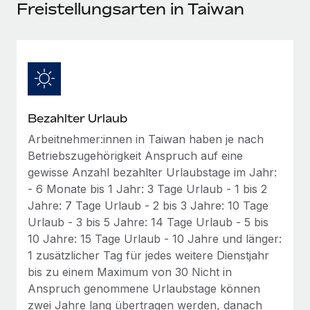
Events
Freistellungsarten in Taiwan
Tools
Partner werden
Newsroom
Entdecke die Möglichkeiten einer Partnerschaft
DIENSTLEISTUNGEN
Informationen zu Gehältern und Qualifikationen
Remote Build
Demnächst verfügbar
Frag unsere Expert:innen
Beratung zu Integrationen und KI-Automatisierung
Insights Center
Hilfe von Expert:innen für globale HR & Compliance
Bezahlter Urlaub
Hol dir Unterstützung
Background-Checks
FALLSTUDIEN
Arbeitnehmer:innen in Taiwan haben je nach
Einfacheres Bewerber:innen-Screening
Alle Ressourcen anzeigen
Betriebszugehörigkeit Anspruch auf eine
So hat der KI-Vorreiter Weaviate sein Team mit
gewisse Anzahl bezahlter Urlaubstage im Jahr:
Remote um 120 % vergrößert
Compliance Watchtower
- 6 Monate bis 1 Jahr: 3 Tage Urlaub - 1 bis 2
Lückenlose Compliance
BLOG
Weaviate auf einen Blick Weaviate entwickelt KI-basierte
Jahre: 7 Tage Urlaub - 2 bis 3 Jahre: 10 Tage
Open-Source-Infrastrukturen. Das...
Globale Payroll
Urlaub - 3 bis 5 Jahre: 14 Tage Urlaub - 5 bis
Geräteverwaltung
10 Jahre: 15 Tage Urlaub - 10 Jahre und länger:
Globale Bereitstellung und Verfolgung von IT-
Mehr erfahren
EOR und PEO
1 zusätzlicher Tag für jedes weitere Dienstjahr
Geräten
bis zu einem Maximum von 30 Nicht in
Contractor Management
Gründung von Niederlassungen
Anspruch genommene Urlaubstage können
Strategische Partnerschaft zwischen
Steuern
Schnelle, rechtssichere Gründung von
Reverse Tech und Remote für Contractor
zwei Jahre lang übertragen werden, danach