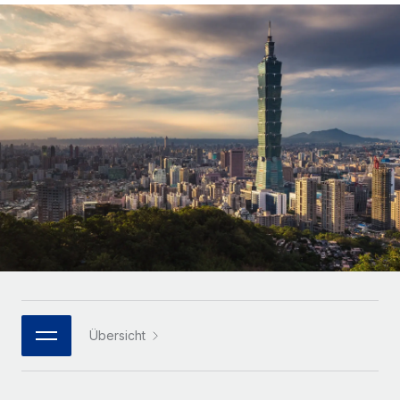
Globales Onboarding und Verwalten von
Gesamtbeschäftigungskosten
Anmelden
Freelancer:innen
Nederlands
WACHSTUMSPHASE
Honorarzahlungen berechnen
PEO
Français
Informationen zu möglichen Währungen und
Startups
Auslagern von komplexen HR-Aufgaben
Abwicklungsfristen für globale Freelancer:innen
Agile HR- und Payroll-Lösungen für wachsende
Deutsch
Unternehmen
INFRASTRUKTUR
LERNEN MIT REMOTE
Mittelstand
Español
Remote Embedded
Maßgeschneiderte HR-Lösungen, um Teams zu
Forschung und Leitfäden
Nahtlose Integration der HR in bestehende Abläufe
vergrößern
Italiano
Fallstudien
Plattform
Enterprise
Português (Portugal)
Integrierte HR-Kernfunktionen für dein Team
HR-Glossar
Globale HR für Konzerne und Großunternehmen
Verknüpfen
Neu
日本語
Checklisten und Vorlagen
Verknüpfung beliebiger KI-Tools mit Remote über unser
PARTNER WERDEN
Bibliothek für Stellenbeschreibungen
한국어
MCP
Übersicht
Strategische Technologiepartner
Webinare
Integrationen
Flexible Einbettung von Global-HR-Funktionen in deine
中文（简体）
Plattform
Prozessoptimierung mit unverzichtbaren Business-