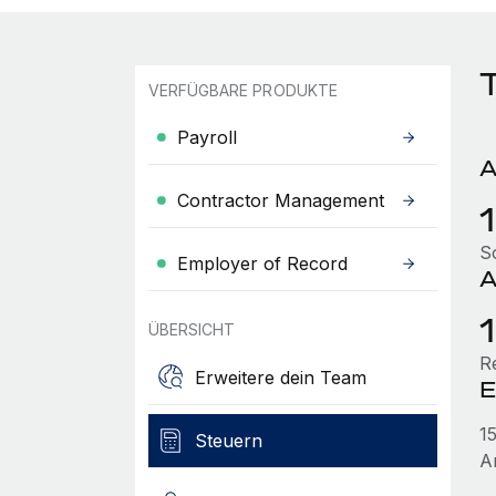
VERFÜGBARE PRODUKTE
Payroll
A
Contractor Management
S
Employer of Record
A
ÜBERSICHT
R
Erweitere dein Team
E
1
Steuern
A