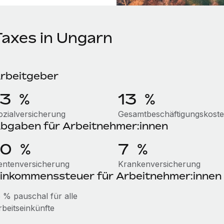
Taxes in Ungarn
rbeitgeber
13 %
13 %
ozialversicherung
Gesamtbeschäftigungskost
bgaben für Arbeitnehmer:innen
10 %
7 %
entenversicherung
Krankenversicherung
inkommenssteuer für Arbeitnehmer:innen
5 % pauschal für alle
rbeitseinkünfte