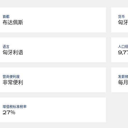
首都
货币
布达佩斯
匈
语言
人口
匈牙利语
9,7
营商便利度
发薪
非常便利
每
增值税标准税率
27％