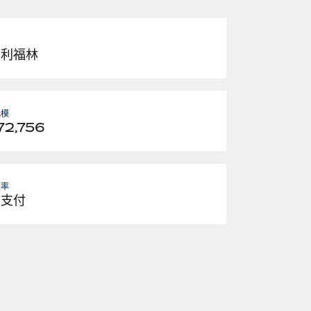
牙利福林
规模
72,756
频率
月支付