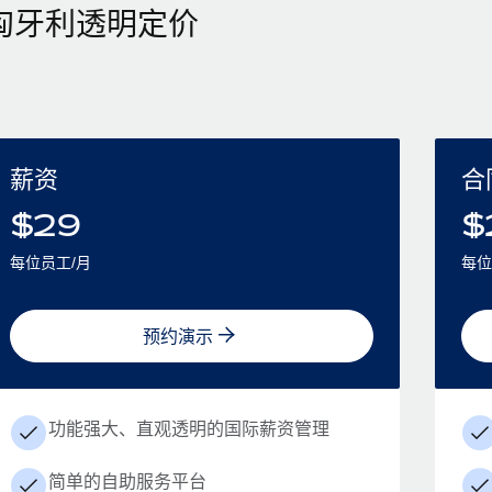
匈牙利透明定价
薪资
合
$
29
$
每位员工/月
每位
预约演示
功能强大、直观透明的国际薪资管理
简单的自助服务平台