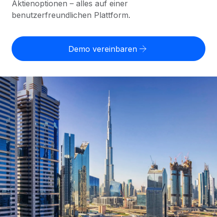
Aktienoptionen – alles auf einer
Globales Onboarding und Verwalten von
Gesamtbeschäftigungskosten
benutzerfreundlichen Plattform.
Anmelden
Freelancer:innen
Nederlands
WACHSTUMSPHASE
Honorarzahlungen berechnen
PEO
Français
Informationen zu möglichen Währungen und
Startups
Auslagern von komplexen HR-Aufgaben
Demo vereinbaren
Abwicklungsfristen für globale Freelancer:innen
Agile HR- und Payroll-Lösungen für wachsende
Deutsch
Unternehmen
INFRASTRUKTUR
LERNEN MIT REMOTE
Mittelstand
Español
Remote Embedded
Maßgeschneiderte HR-Lösungen, um Teams zu
Forschung und Leitfäden
Nahtlose Integration der HR in bestehende Abläufe
vergrößern
Italiano
Fallstudien
Plattform
Enterprise
Português (Portugal)
Integrierte HR-Kernfunktionen für dein Team
HR-Glossar
Globale HR für Konzerne und Großunternehmen
Verknüpfen
Neu
日本語
Checklisten und Vorlagen
Verknüpfung beliebiger KI-Tools mit Remote über unser
PARTNER WERDEN
Bibliothek für Stellenbeschreibungen
한국어
MCP
Strategische Technologiepartner
Webinare
Integrationen
Flexible Einbettung von Global-HR-Funktionen in deine
中文（简体）
Plattform
Prozessoptimierung mit unverzichtbaren Business-