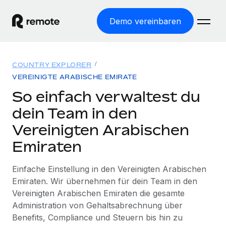
Demo vereinbaren
Startseite
COUNTRY EXPLORER
Produkte
VEREINIGTE ARABISCHE EMIRATE
So einfach verwaltest du
Lösungen
WELTWEITE BESCHÄFTIGUNG
dein Team in den
Globale Payroll
Ressourcen
Vereinigten Arabischen
WELTWEITE ABDECKUNG
Einfache, rechtssicher Payroll
Emiraten
Country Explorer
Preise
TOOLS UND RECHNER
Employer of Record
Länderspezifische Unterstützung bei der Einstellung
Weltweites Wachstum ohne Kosten für Niederlassungen
Scheinselbstständigkeitsrisiko berechnen
Einfache Einstellung in den Vereinigten Arabischen
Explorer für US-Bundesstaaten
Emiraten. Wir übernehmen für dein Team in den
Länderspezifische Einschätzung des
Contractor of Record
Einfache Einstellung in allen US-Bundesstaaten
Vereinigten Arabischen Emiraten die gesamte
Scheinselbstständigkeitsrisikos
Deutsch
Rechtssichere, weltweite Arbeit mit Freelancer:innen
Administration von Gehaltsabrechnung über
Remote im Vergleich
Personalkostenrechner
Benefits, Compliance und Steuern bis hin zu
Contractor Management
English
Vergleiche mit unseren Mitbewerbern
Länderspezifische Berechnung der