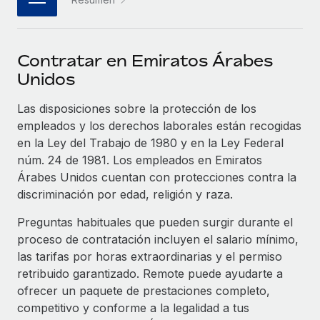
plataforma de forma flexible.
Sala de prensa
Integraciones
Asociarse
Optimiza los procesos con herramientas empresariales
Información sobre salarios y talento
Descubre oportunidades de colaborar con nosotros.
Contratar en Emiratos Árabes
esenciales.
Centro de información
Unidos
Remote Build
Próximamente
Consultoría de integraciones y automatización con IA.
Obtén ayuda
Las disposiciones sobre la protección de los
SERVICIOS
empleados y los derechos laborales están recogidas
Pregunta a un experto
Consulta todos los recursos
en la Ley del Trabajo de 1980 y en la Ley Federal
CASOS PRÁCTICOS
Obtén ayuda de gente experta en RR. HH. globales
núm. 24 de 1981. Los empleados en Emiratos
y cumplimiento normativo.
Árabes Unidos cuentan con protecciones contra la
BLOG
discriminación por edad, religión y raza.
Comprobaciones de antecedentes
Nómina global
Simplifica los procesos de cribado de candidatos.
Preguntas habituales que pueden surgir durante el
EOR y PEO
proceso de contratación incluyen el salario mínimo,
Cumplimiento normativo
las tarifas por horas extraordinarias y el permiso
Contractor Management
Adelántate a los riesgos de cumplimiento
retribuido garantizado. Remote puede ayudarte a
normativo.
ofrecer un paquete de prestaciones completo,
Impuestos
competitivo y conforme a la legalidad a tus
Gestión de dispositivos