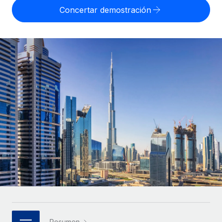
Compáranos con otras empresas.
Concertar demostración
Iniciar sesión
Contractor Management
Nederlands
Calculadora de pagos a autónomos
Integra y gestiona a autónomos globalmente.
Descubre opciones de divisas y tiempos de pago para
ETAPAS DE CRECIMIENTO
Français
autónomos globales.
PEO
Startups
Externaliza tareas laborales complejas.
Deutsch
Soluciones ágiles de RR. HH. globales y nóminas para
APRENDIZAJE CON REMOTE
empresas en crecimiento.
Español
Guías y recursos
INFRAESTRUCTURA
Mediana empresa
Conexión Remote
Casos prácticos
Amplía tu equipo con soluciones de RR. HH.
Italiano
Integra los RR. HH. en tus flujos de trabajo sin
personalizadas.
Glosario de RR. HH.
complicaciones.
Português (Portugal)
Empresa
Listas de verificación y plantillas
Plataforma
RR. HH. globales para grandes empresas.
日本語
Funciones esenciales de RR. HH. integradas para tu
Biblioteca de descripciones de puestos
equipo.
한국어
ASOCIARSE
Webinarios
Conectar
Nuevo
Socios tecnológicos estratégicos
中文（简体）
Conecta cualquier herramienta de IA con Remote
Eventos
Integra la gestión de los RR. HH. globales en tu
mediante nuestro MCP.
Resumen