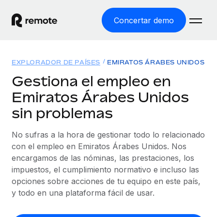
Concertar demo
Inicio
EXPLORADOR DE PAÍSES
EMIRATOS ÁRABES UNIDOS
Productos
Gestiona el empleo en
Emiratos Árabes Unidos
Soluciones
EMPLEO GLOBAL
sin problemas
Nómina global
Recursos
COBERTURA MUNDIAL
Gestiona las nóminas de forma sencilla y conforme a la
No sufras a la hora de gestionar todo lo relacionado
Explorador de países
legalidad.
Precios
con el empleo en Emiratos Árabes Unidos. Nos
HERRAMIENTAS Y CALCULADORAS
Consulta el soporte del empleo global según el país.
encargamos de las nóminas, las prestaciones, los
Employer of Record
Calculadora del riesgo de clasificación errónea
impuestos, el cumplimiento normativo e incluso las
Explorador estatal de EE. UU.
Expándete en todo el mundo sin gastar en entidades.
Consulta el riesgo de clasificación errónea por país.
opciones sobre acciones de tu equipo en este país,
Simplifica la contratación en todos los estados de EE.
Español
Contractor of Record
y todo en una plataforma fácil de usar.
Calculadora del coste por empleado
UU.
Contrata a autónomos en cualquier parte del mundo
Calcula lo que cuestan los empleados en total en
English
Comparador de Remote
cumpliendo la normativa.
cualquier país.