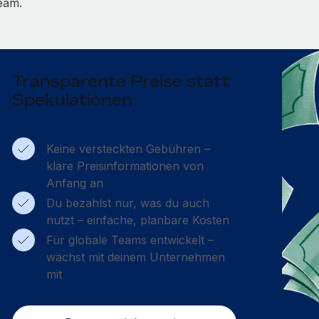
eam.
Transparente Preise statt
Spekulationen
Keine versteckten Gebühren –
klare Preisinformationen von
Anfang an
Du bezahlst nur, was du auch
nutzt – einfache, planbare Kosten
Für globale Teams entwickelt –
wächst mit deinem Unternehmen
mit