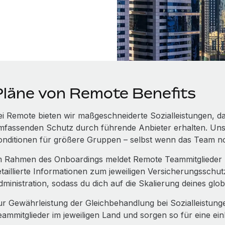
Pläne von Remote Benefits
ei Remote bieten wir maßgeschneiderte Sozialleistungen, dam
mfassenden Schutz durch führende Anbieter erhalten. Uns
onditionen für größere Gruppen – selbst wenn das Team no
m Rahmen des Onboardings meldet Remote Teammitglieder zu
etaillierte Informationen zum jeweiligen Versicherungsschu
dministration, sodass du dich auf die Skalierung deines gl
ur Gewährleistung der Gleichbehandlung bei Sozialleistunge
eammitglieder im jeweiligen Land und sorgen so für eine e