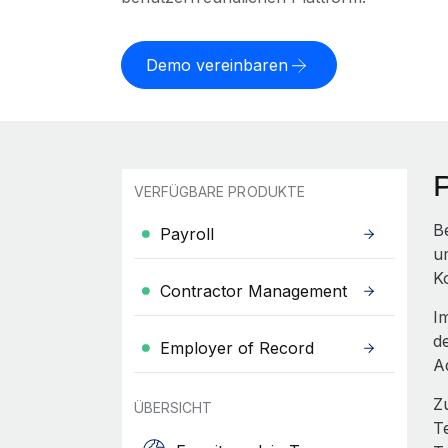
Demo vereinbaren
VERFÜGBARE PRODUKTE
B
Payroll
u
K
Contractor Management
I
d
Employer of Record
A
Z
ÜBERSICHT
T