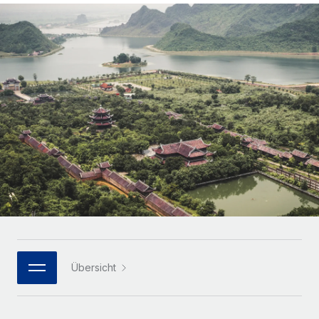
Globales Onboarding und Verwalten von
Gesamtbeschäftigungskosten
Anmelden
Freelancer:innen
Nederlands
WACHSTUMSPHASE
Honorarzahlungen berechnen
PEO
Français
Informationen zu möglichen Währungen und
Startups
Auslagern von komplexen HR-Aufgaben
Abwicklungsfristen für globale Freelancer:innen
Agile HR- und Payroll-Lösungen für wachsende
Deutsch
Unternehmen
INFRASTRUKTUR
LERNEN MIT REMOTE
Mittelstand
Español
Remote Embedded
Maßgeschneiderte HR-Lösungen, um Teams zu
Forschung und Leitfäden
Nahtlose Integration der HR in bestehende Abläufe
vergrößern
Italiano
Fallstudien
Plattform
Enterprise
Português (Portugal)
Integrierte HR-Kernfunktionen für dein Team
HR-Glossar
Globale HR für Konzerne und Großunternehmen
Verknüpfen
Neu
日本語
Checklisten und Vorlagen
Verknüpfung beliebiger KI-Tools mit Remote über unser
PARTNER WERDEN
Bibliothek für Stellenbeschreibungen
한국어
MCP
Übersicht
Strategische Technologiepartner
Webinare
Integrationen
Flexible Einbettung von Global-HR-Funktionen in deine
中文（简体）
Plattform
Prozessoptimierung mit unverzichtbaren Business-