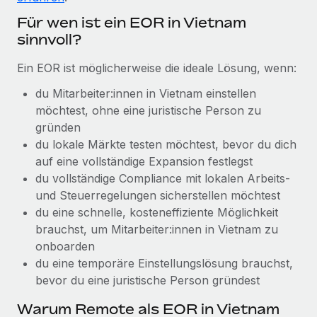
Management und Payroll
Niederlassungen
Den Blog erkunden
Für wen ist ein EOR in Vietnam
Reverse Tech auf einen Blick Das Gesundheits- und
sinnvoll?
Mobilität und Relocation
Wellness-Startup Reverse Tech hat das globale...
Mühelose Relocation von Mitarbeiter:innen
BLOG
Ein EOR ist möglicherweise die ideale Lösung, wenn:
Mehr erfahren
Benefits
du Mitarbeiter:innen in Vietnam einstellen
Neues zu Remote-Produkten: Integration mit
Mühelose Verwaltung von Benefits
möchtest, ohne eine juristische Person zu
Gusto und Zero und Contractor Management
Plus
gründen
du lokale Märkte testen möchtest, bevor du dich
Auch im neuen Jahr wollen wir bei Remote Unternehmen
auf eine vollständige Expansion festlegst
aller Größen dabei unterstützen, die beste...
du vollständige Compliance mit lokalen Arbeits-
Mehr erfahren
und Steuerregelungen sicherstellen möchtest
du eine schnelle, kosteneffiziente Möglichkeit
brauchst, um Mitarbeiter:innen in Vietnam zu
Wie Phiture 55 Mitarbeiter:innen in 19 Ländern
onboarden
mit Remote verwaltet
du eine temporäre Einstellungs­lösung brauchst,
bevor du eine juristische Person gründest
Phiture ist der unumstrittene Marktführer im Bereich der
Wachstumsberatung für mobile Apps. Das...
Warum Remote als EOR in Vietnam