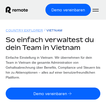
Demo vereinbaren
Startseite
COUNTRY EXPLORER
VIETNAM
Produkte
So einfach verwaltest du
dein Team in Vietnam
Lösungen
WELTWEITE BESCHÄFTIGUNG
Globale Payroll
Einfache Einstellung in Vietnam. Wir übernehmen für dein
Ressourcen
WELTWEITE ABDECKUNG
Einfache, rechtssicher Payroll
Team in Vietnam die gesamte Administration von
Country Explorer
Gehaltsabrechnung über Benefits, Compliance und Steuern bis
Preise
TOOLS UND RECHNER
Employer of Record
hin zu Aktienoptionen – alles auf einer benutzerfreundlichen
Länderspezifische Unterstützung bei der Einstellung
Weltweites Wachstum ohne Kosten für Niederlassungen
Plattform.
Scheinselbstständigkeitsrisiko berechnen
Explorer für US-Bundesstaaten
Länderspezifische Einschätzung des
Contractor of Record
Einfache Einstellung in allen US-Bundesstaaten
Scheinselbstständigkeitsrisikos
Deutsch
Rechtssichere, weltweite Arbeit mit Freelancer:innen
Demo vereinbaren
Remote im Vergleich
Personalkostenrechner
Contractor Management
English
Vergleiche mit unseren Mitbewerbern
Länderspezifische Berechnung der