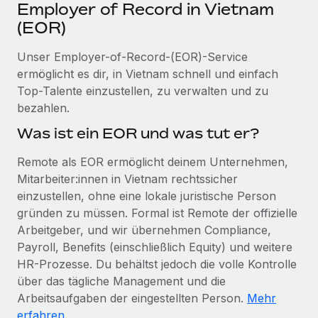
Events
Employer of Record in Vietnam
Tools
Partner werden
(EOR)
Newsroom
Entdecke die Möglichkeiten einer Partnerschaft
Unser Employer-of-Record-(EOR)-Service
DIENSTLEISTUNGEN
Informationen zu Gehältern und Qualifikationen
Remote Build
Demnächst verfügbar
ermöglicht es dir, in Vietnam schnell und einfach
Frag unsere Expert:innen
Beratung zu Integrationen und KI-Automatisierung
Top-Talente einzustellen, zu verwalten und zu
Insights Center
Hilfe von Expert:innen für globale HR & Compliance
bezahlen.
Hol dir Unterstützung
Was ist ein EOR und was tut er?
Background-Checks
FALLSTUDIEN
Einfacheres Bewerber:innen-Screening
Alle Ressourcen anzeigen
Remote als EOR ermöglicht deinem Unternehmen,
So hat der KI-Vorreiter Weaviate sein Team mit
Mitarbeiter:innen in Vietnam rechtssicher
Remote um 120 % vergrößert
Compliance Watchtower
einzustellen, ohne eine lokale juristische Person
Lückenlose Compliance
BLOG
Weaviate auf einen Blick Weaviate entwickelt KI-basierte
gründen zu müssen. Formal ist Remote der offizielle
Open-Source-Infrastrukturen. Das...
Globale Payroll
Geräteverwaltung
Arbeitgeber, und wir übernehmen Compliance,
Globale Bereitstellung und Verfolgung von IT-
Payroll, Benefits (einschließlich Equity) und weitere
Mehr erfahren
EOR und PEO
Geräten
HR-Prozesse. Du behältst jedoch die volle Kontrolle
Contractor Management
über das tägliche Management und die
Gründung von Niederlassungen
Strategische Partnerschaft zwischen
Arbeitsaufgaben der eingestellten Person.
Mehr
Steuern
Schnelle, rechtssichere Gründung von
Reverse Tech und Remote für Contractor
erfahren
.