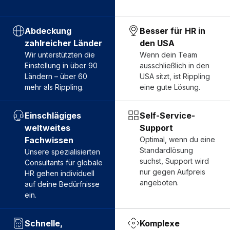
Abdeckung
Besser für HR in
zahlreicher Länder
den USA
Wir unterstützten die
Wenn dein Team
Einstellung in über 90
ausschließlich in den
Ländern – über 60
USA sitzt, ist Rippling
mehr als Rippling.
eine gute Lösung.
Einschlägiges
Self-Service-
weltweites
Support
Fachwissen
Optimal, wenn du eine
Standardlösung
Unsere spezialisierten
suchst, Support wird
Consultants für globale
nur gegen Aufpreis
HR gehen individuell
angeboten.
auf deine Bedürfnisse
ein.
Schnelle,
Komplexe