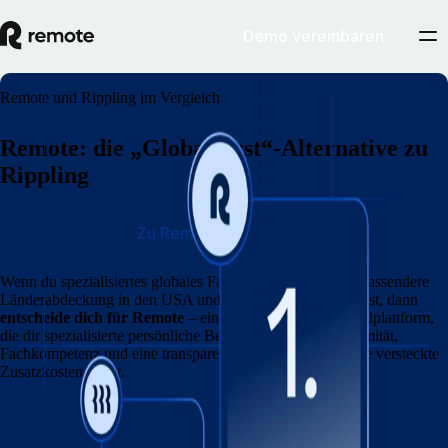
Demo vereinbaren
Remote und Rippling im Vergleich
Remote: die „Global first“-Alternative zu
Rippling
Zu Remote wechseln
Wenn du spezialisiertes globales Fachwissen und eine umfassendere
Länderabdeckung in den USA und darüber hinaus benötigst, dann
entscheide dich für Remote
– eine internationale Personalplattform,
die dir spezialisierte persönliche Betreuung, Rechtskonformität,
Fachkompetenz und eine transparente Preisgestaltung ohne versteckte
Zusatzkosten bietet.