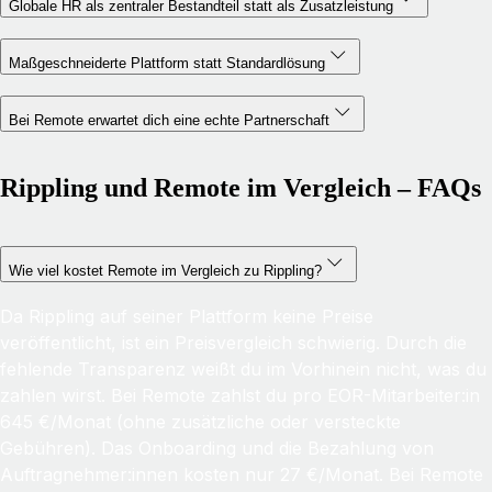
Globale HR als zentraler Bestandteil statt als Zusatzleistung
Maßgeschneiderte Plattform statt Standardlösung
Bei Remote erwartet dich eine echte Partnerschaft
Rippling und Remote im Vergleich – FAQs
Wie viel kostet Remote im Vergleich zu Rippling?
Da Rippling auf seiner Plattform keine Preise
veröffentlicht, ist ein Preisvergleich schwierig. Durch die
fehlende Transparenz weißt du im Vorhinein nicht, was du
zahlen wirst. Bei Remote zahlst du pro EOR-Mitarbeiter:in
645 €/Monat (ohne zusätzliche oder versteckte
Gebühren). Das Onboarding und die Bezahlung von
Auftragnehmer:innen kosten nur 27 €/Monat. Bei Remote