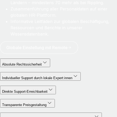
Ländern – mindestens 70 mehr als bei Rippling.
Zusammenführung aller Personaldaten auf einer
globalen HR-Plattform.
Informative Leitfäden zur globalen Beschäftigung,
Ressourcen und Berichte in unserer
Wissensdatenbank.
Globale Einstellung mit Remote
Absolute Rechtssicherheit
Individueller Support durch lokale Expert:innen
Direkte Support-Erreichbarkeit
Transparente Preisgestaltung