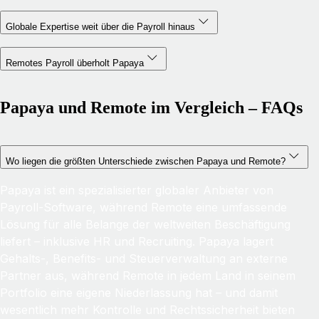
Globale Expertise weit über die Payroll hinaus
Remotes Payroll überholt Papaya
Papaya und Remote im Vergleich – FAQs
Wo liegen die größten Unterschiede zwischen Papaya und Remote?
Papaya ist ein spezialisierter globaler Anbieter von
Payroll-Software, während Remote eine umfassende
Lösung für alle Belange der weltweiten Beschäftigung
liefert – inklusive HR und Recruiting. Papaya lagert
Gehalts-, Benefits- und Steuerverwaltung an externe
Partner aus, während Remote in jedem Land in seinem
Portfolio eine eigene Niederlassung hat – und damit
wesentlich mehr Kontrolle und Rechtssicherheit bieten