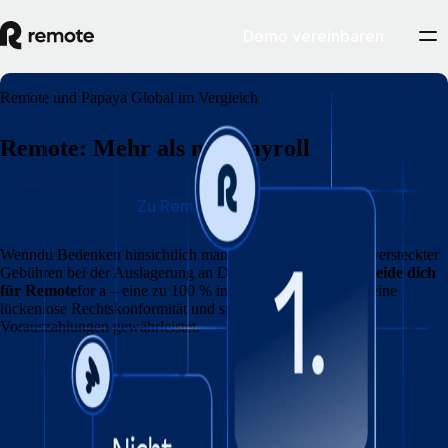
Demo vereinbaren
Remote und Papaya Global im Vergleich
Remote: Mehr als nur Payroll
Zu Remote wechseln
Wenn
du Bedenken hinsichtlich mangelnder Kontrolle und versteckter
Gebühren bei der Auslagerung an Drittanbieter hast,
entscheide dich
für Remote
for a – eine zu 100 % interne Infrastruktur, die eine
lückenlose Rechtskonformität und speziellen Support ohne
Vorauszahlungen gewährleistet.