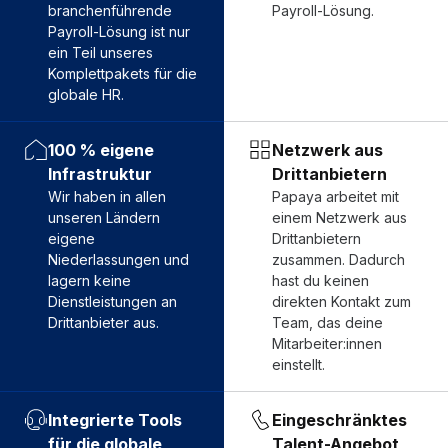
branchenführende
Payroll-Lösung.
Payroll-Lösung ist nur
ein Teil unseres
Komplettpakets für die
globale HR.
100 % eigene
Netzwerk aus
Infrastruktur
Drittanbietern
Wir haben in allen
Papaya arbeitet mit
unseren Ländern
einem Netzwerk aus
eigene
Drittanbietern
Niederlassungen und
zusammen. Dadurch
lagern keine
hast du keinen
Dienstleistungen an
direkten Kontakt zum
Drittanbieter aus.
Team, das deine
Mitarbeiter:innen
einstellt.
Integrierte Tools
Eingeschränktes
für die globale
Talent-Angebot