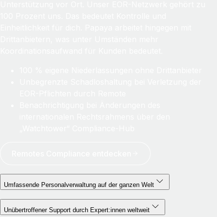
Unterstützung vor Ort. Unser EOR-Netzwerk gehört zu
100 Prozent uns. Das bedeutet Kontrolle und
Einheitlichkeit für dich. Papaya arbeitet hingegen mit
Drittanbietern, was unter Umständen mehr
Koordinationsaufwand für Kunden bedeutet.
100 % eigene Niederlassungen ohne Drittanbieter
Unbegrenzte Schadloshaltung bei Verletzung der
EOR-Pflichten durch Remote
Benachrichtigung bei Änderungen des
internationalen Rechtsrahmens über den
„Watchtower“ Compliance-Hub
Remotes Compliance entdecken
Umfassende Personalverwaltung auf der ganzen Welt
Unübertroffener Support durch Expert:innen weltweit