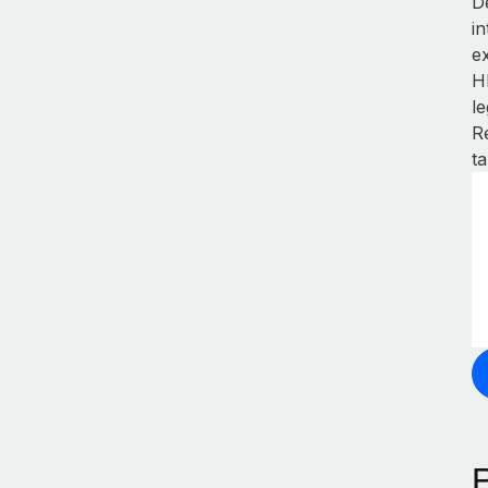
D
i
e
H
l
R
t