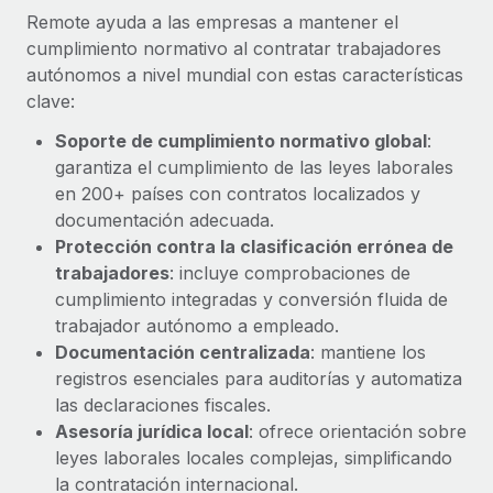
Explora el blog
Proporciona dispositivos tecnológicos y contrólalos
Remote ayuda a las empresas a mantener el
en todo el mundo.
cumplimiento normativo al contratar trabajadores
autónomos a nivel mundial con estas características
BLOG
Apertura de entidades
clave:
Abre entidades conforme a la legalidad enseguida.
Novedades de producto de Remote:
Soporte de cumplimiento normativo global
:
Integraciones con Gusto y Xero y Contractor
garantiza el cumplimiento de las leyes laborales
Movilidad y reubicación
Management Plus
en 200+ países con contratos localizados y
Reubica a los empleados con facilidad.
La misión de Remote sigue siendo ayudar a empresas de
documentación adecuada.
todos los tamaños a contratar, gestionar y...
Prestaciones
Protección contra la clasificación errónea de
Gestiona las prestaciones de los empleados sin
trabajadores
: incluye comprobaciones de
Más información
complicaciones.
cumplimiento integradas y conversión fluida de
trabajador autónomo a empleado.
Documentación centralizada
: mantiene los
Pento se convierte en un empleador equitativo
con Remote
registros esenciales para auditorías y automatiza
las declaraciones fiscales.
Gestionar las nóminas internamente es complicado. Tardas
Asesoría jurídica local
: ofrece orientación sobre
semanas en hacerlo manualmente y, al mes...
leyes laborales locales complejas, simplificando
Más información
la contratación internacional.