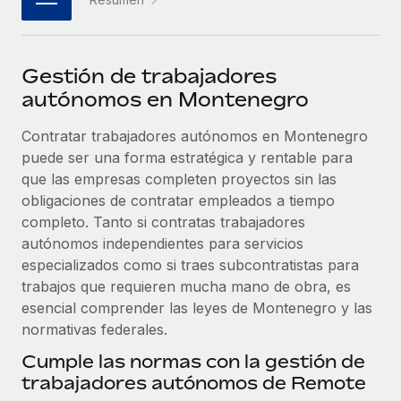
plataforma de forma flexible.
Sala de prensa
Integraciones
Asociarse
Optimiza los procesos con herramientas empresariales
Información sobre salarios y talento
Descubre oportunidades de colaborar con nosotros.
Gestión de trabajadores
esenciales.
Centro de información
autónomos en Montenegro
Remote Build
Próximamente
Consultoría de integraciones y automatización con IA.
Obtén ayuda
Contratar trabajadores autónomos en Montenegro
SERVICIOS
puede ser una forma estratégica y rentable para
Pregunta a un experto
Consulta todos los recursos
que las empresas completen proyectos sin las
CASOS PRÁCTICOS
Obtén ayuda de gente experta en RR. HH. globales
obligaciones de contratar empleados a tiempo
y cumplimiento normativo.
completo. Tanto si contratas trabajadores
BLOG
autónomos independientes para servicios
Comprobaciones de antecedentes
Nómina global
especializados como si traes subcontratistas para
Simplifica los procesos de cribado de candidatos.
trabajos que requieren mucha mano de obra, es
EOR y PEO
esencial comprender las leyes de Montenegro y las
Cumplimiento normativo
normativas federales.
Contractor Management
Adelántate a los riesgos de cumplimiento
normativo.
Cumple las normas con la gestión de
Impuestos
trabajadores autónomos de Remote
Gestión de dispositivos