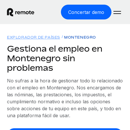
Concertar demo
Inicio
EXPLORADOR DE PAÍSES
MONTENEGRO
Productos
Gestiona el empleo en
Montenegro sin
Soluciones
EMPLEO GLOBAL
problemas
Nómina global
Recursos
COBERTURA MUNDIAL
Gestiona las nóminas de forma sencilla y conforme a la
No sufras a la hora de gestionar todo lo relacionado
Explorador de países
legalidad.
Precios
con el empleo en Montenegro. Nos encargamos de
HERRAMIENTAS Y CALCULADORAS
Consulta el soporte del empleo global según el país.
las nóminas, las prestaciones, los impuestos, el
Employer of Record
Calculadora del riesgo de clasificación errónea
cumplimiento normativo e incluso las opciones
Explorador estatal de EE. UU.
Expándete en todo el mundo sin gastar en entidades.
Consulta el riesgo de clasificación errónea por país.
sobre acciones de tu equipo en este país, y todo en
Simplifica la contratación en todos los estados de EE.
Español
Contractor of Record
una plataforma fácil de usar.
Calculadora del coste por empleado
UU.
Contrata a autónomos en cualquier parte del mundo
Calcula lo que cuestan los empleados en total en
English
Comparador de Remote
cumpliendo la normativa.
cualquier país.