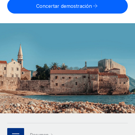
Compáranos con otras empresas.
Concertar demostración
Iniciar sesión
Contractor Management
Nederlands
Calculadora de pagos a autónomos
Integra y gestiona a autónomos globalmente.
Descubre opciones de divisas y tiempos de pago para
ETAPAS DE CRECIMIENTO
Français
autónomos globales.
PEO
Startups
Externaliza tareas laborales complejas.
Deutsch
Soluciones ágiles de RR. HH. globales y nóminas para
APRENDIZAJE CON REMOTE
empresas en crecimiento.
Español
Guías y recursos
INFRAESTRUCTURA
Mediana empresa
Conexión Remote
Casos prácticos
Amplía tu equipo con soluciones de RR. HH.
Italiano
Integra los RR. HH. en tus flujos de trabajo sin
personalizadas.
Glosario de RR. HH.
complicaciones.
Português (Portugal)
Empresa
Listas de verificación y plantillas
Plataforma
RR. HH. globales para grandes empresas.
日本語
Funciones esenciales de RR. HH. integradas para tu
Biblioteca de descripciones de puestos
equipo.
한국어
ASOCIARSE
Webinarios
Conectar
Nuevo
Socios tecnológicos estratégicos
中文（简体）
Conecta cualquier herramienta de IA con Remote
Eventos
Integra la gestión de los RR. HH. globales en tu
mediante nuestro MCP.
Resumen