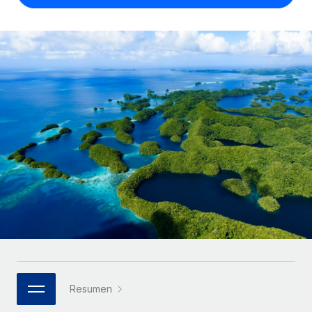
Compáranos con otras empresas.
Iniciar sesión
Contractor Management
Nederlands
Calculadora de pagos a autónomos
Integra y gestiona a autónomos globalmente.
Descubre opciones de divisas y tiempos de pago para
ETAPAS DE CRECIMIENTO
Français
autónomos globales.
PEO
Startups
Externaliza tareas laborales complejas.
Deutsch
Soluciones ágiles de RR. HH. globales y nóminas para
APRENDIZAJE CON REMOTE
empresas en crecimiento.
Español
Guías y recursos
INFRAESTRUCTURA
Mediana empresa
Conexión Remote
Casos prácticos
Amplía tu equipo con soluciones de RR. HH.
Italiano
Integra los RR. HH. en tus flujos de trabajo sin
personalizadas.
Glosario de RR. HH.
complicaciones.
Português (Portugal)
Empresa
Listas de verificación y plantillas
Plataforma
RR. HH. globales para grandes empresas.
日本語
Funciones esenciales de RR. HH. integradas para tu
Biblioteca de descripciones de puestos
equipo.
한국어
ASOCIARSE
Webinarios
Conectar
Nuevo
Socios tecnológicos estratégicos
Resumen
中文（简体）
Conecta cualquier herramienta de IA con Remote
Eventos
Integra la gestión de los RR. HH. globales en tu
mediante nuestro MCP.