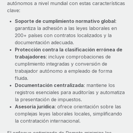
Explora el blog
autónomos a nivel mundial con estas características
Proporciona dispositivos tecnológicos y contrólalos
clave:
en todo el mundo.
Soporte de cumplimiento normativo global
:
BLOG
Apertura de entidades
garantiza la adhesión a las leyes laborales en
Abre entidades conforme a la legalidad enseguida.
Novedades de producto de Remote:
200+ países con contratos localizados y la
Integraciones con Gusto y Xero y Contractor
documentación adecuada.
Movilidad y reubicación
Management Plus
Protección contra la clasificación errónea de
Reubica a los empleados con facilidad.
La misión de Remote sigue siendo ayudar a empresas de
trabajadores
: incluye comprobaciones de
todos los tamaños a contratar, gestionar y...
cumplimiento integradas y conversión de
Prestaciones
trabajador autónomo a empleado de forma
Gestiona las prestaciones de los empleados sin
Más información
fluida.
complicaciones.
Documentación centralizada
: mantiene los
registros esenciales para auditorías y automatiza
Pento se convierte en un empleador equitativo
la presentación de impuestos.
con Remote
Asesoría jurídica
: ofrece orientación sobre las
Gestionar las nóminas internamente es complicado. Tardas
complejas leyes laborales locales, simplificando
semanas en hacerlo manualmente y, al mes...
la contratación internacional.
Más información
El enfoque optimizado de Remote minimiza los