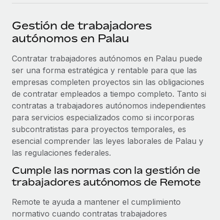
plataforma de forma flexible.
Sala de prensa
Integraciones
Gestión de trabajadores
Asociarse
Optimiza los procesos con herramientas empresariales
Información sobre salarios y talento
autónomos en Palau
Descubre oportunidades de colaborar con nosotros.
esenciales.
Centro de información
Contratar trabajadores autónomos en Palau puede
Remote Build
Próximamente
ser una forma estratégica y rentable para que las
Consultoría de integraciones y automatización con IA.
Obtén ayuda
SERVICIOS
empresas completen proyectos sin las obligaciones
Pregunta a un experto
Consulta todos los recursos
de contratar empleados a tiempo completo. Tanto si
CASOS PRÁCTICOS
Obtén ayuda de gente experta en RR. HH. globales
contratas a trabajadores autónomos independientes
y cumplimiento normativo.
para servicios especializados como si incorporas
BLOG
subcontratistas para proyectos temporales, es
Comprobaciones de antecedentes
esencial comprender las leyes laborales de Palau y
Nómina global
Simplifica los procesos de cribado de candidatos.
las regulaciones federales.
EOR y PEO
Cumple las normas con la gestión de
Cumplimiento normativo
trabajadores autónomos de Remote
Contractor Management
Adelántate a los riesgos de cumplimiento
normativo.
Impuestos
Remote te ayuda a mantener el cumplimiento
normativo cuando contratas trabajadores
Gestión de dispositivos