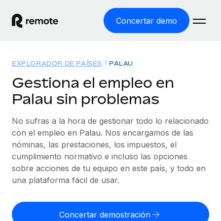
Concertar demo
Inicio
EXPLORADOR DE PAÍSES
PALAU
Productos
Gestiona el empleo en
Palau sin problemas
Soluciones
EMPLEO GLOBAL
Nómina global
No sufras a la hora de gestionar todo lo relacionado
Recursos
COBERTURA MUNDIAL
Gestiona las nóminas de forma sencilla y conforme a la
con el empleo en Palau. Nos encargamos de las
Explorador de países
legalidad.
nóminas, las prestaciones, los impuestos, el
Precios
HERRAMIENTAS Y CALCULADORAS
Consulta el soporte del empleo global según el país.
cumplimiento normativo e incluso las opciones
Employer of Record
Calculadora del riesgo de clasificación errónea
sobre acciones de tu equipo en este país, y todo en
Explorador estatal de EE. UU.
Expándete en todo el mundo sin gastar en entidades.
Consulta el riesgo de clasificación errónea por país.
una plataforma fácil de usar.
Simplifica la contratación en todos los estados de EE.
Español
Contractor of Record
Calculadora del coste por empleado
UU.
Contrata a autónomos en cualquier parte del mundo
Calcula lo que cuestan los empleados en total en
Concertar demostración
English
Comparador de Remote
cumpliendo la normativa.
cualquier país.