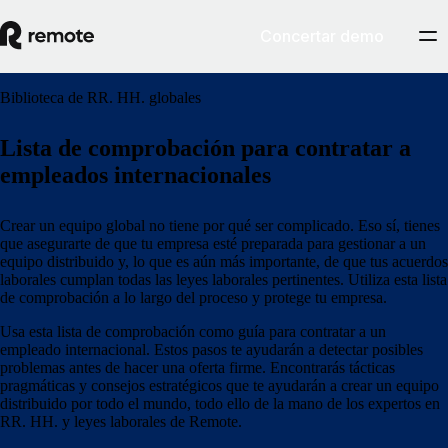
Concertar demo
Biblioteca de RR. HH. globales
Lista de comprobación para contratar a
empleados internacionales
Crear un equipo global no tiene por qué ser complicado. Eso sí, tienes
que asegurarte de que tu empresa esté preparada para gestionar a un
equipo distribuido y, lo que es aún más importante, de que tus acuerdos
laborales cumplan todas las leyes laborales pertinentes. Utiliza esta lista
de comprobación a lo largo del proceso y protege tu empresa.
Usa esta lista de comprobación como guía para contratar a un
empleado internacional. Estos pasos te ayudarán a detectar posibles
problemas antes de hacer una oferta firme. Encontrarás tácticas
pragmáticas y consejos estratégicos que te ayudarán a crear un equipo
distribuido por todo el mundo, todo ello de la mano de los expertos en
RR. HH. y leyes laborales de Remote.