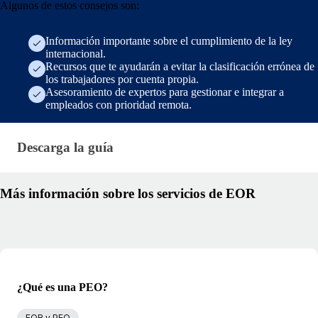
Algunos de estos consejos son:
Información importante sobre el cumplimiento de la ley
internacional.
Recursos que te ayudarán a evitar la clasificación errónea de
los trabajadores por cuenta propia.
Asesoramiento de expertos para gestionar e integrar a
empleados con prioridad remota.
Descarga la guía · es-es — blt71b5dc85b484c103
Descarga la guía
Más información sobre los servicios de EOR
¿Qué es una PEO?
EOR y PEO