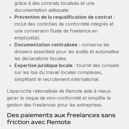
grâce à des contrats localisés et une
Explorer le blog
documentation adéquate.
Création d’entité
Prévention de la requalification de contrat
:
Établissez des entités rapidement et en toute
inclut des contrôles de conformité intégrés et
conformité
BLOG
une conversion fluide de freelance en
Mobilité et déménagement international
employé(e).
Mises à jour des produits de Remote :
Organisez facilement le déménagement de vos
Documentation centralisée
: conserve les
Intégrations Gusto et Xero et Gestion des
employés
freelances Plus
dossiers essentiels pour les audits et automatise
les déclarations fiscales.
Remote a toujours pour mission d'aider les entreprises de
Avantages sociaux
Expertise juridique locale
: fournit des conseils
toute taille à embaucher, gérer et payer...
Gérez facilement les avantages sociaux
sur les lois du travail locales complexes,
En savoir plus
simplifiant le recrutement international.
L’approche rationalisée de Remote aide à mieux
gérer le risque de non‑conformité et simplifie la
Comment Phiture gère ses 55 employés
gestion des freelances pour les entreprises.
répartis dans 19 pays grâce à Remote
Des paiements aux freelances sans
Phiture, un leader notable du conseil en matière de
friction avec Remote
croissance mobile internationale, encourage les...