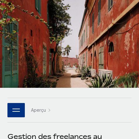
Comparer Remote
pays
Connexion
Gestion des freelances
Nederlands
Examinez notre service par rapport aux autres
Intégrez et gérez vos freelances partout dans le monde
Calculateur de paiement des freelances
Français
Découvrez les devises disponibles et les vitesses de
PEO
CROISSANCE
paiement pour vos freelances internationaux
Sous-traitez les opérations complexes liées à l’emploi
Deutsch
Start-ups
Des solutions agiles et internationales pour les RH et la
APPRENDRE AVEC REMOTE
Español
paie des entreprises en pleine croissance
INFRASTRUCTURE
Recherche et guides
Intégration Remote
Entreprises intermédiaires
Italiano
Intégrez vos RH aux flux de travail en toute simplicité
Études de cas
Développez vos équipes avec des solutions RH sur
mesure
Português (Portugal)
Plateforme
Glossaire RH
Des fonctions RH clés intégrées pour votre équipe
Entreprise
日本語
Checklists et modèles
Les RH à l’international pour les grandes entreprises
Connecter
Nouveau
Aperçu
Descriptions de postes
한국어
Connectez n'importe quel outil d’IA à Remote grâce à
notre MCP
TRAVAILLONS ENSEMBLE
Webinaires
中文（简体）
Gestion des freelances au
Partenaires stratégiques de la tech
Intégrations