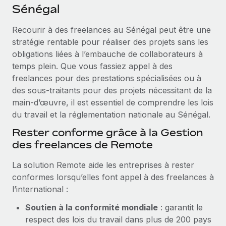
Événements
Sénégal
Intégrez les RH à l’international de manière flexible
Rationalisez vos processus avec des outils essentiels
Salle de presse
Devenir partenaire
Recourir à des freelances au Sénégal peut être une
Explorez avec nous vos opportunités de partenariat
stratégie rentable pour réaliser des projets sans les
SERVICES
Données sur les salaires et les talents
obligations liées à l’embauche de collaborateurs à
Demandez aux experts
Remote Build
Bientôt disponible
temps plein. Que vous fassiez appel à des
Centre de ressources
Recevez des conseils d’experts sur les RH à
Conseil en intégrations et automatisations assistées par
freelances pour des prestations spécialisées ou à
l’international et la conformité
l’IA
Obtenir de l’aide
des sous-traitants pour des projets nécessitant de la
main-d’œuvre, il est essentiel de comprendre les lois
Contrôles d’antécédents
Voir toutes les ressources
du travail et la réglementation nationale au Sénégal.
Simplifiez vos processus de présélection des
ÉTUDES DE CAS
candidats
Rester conforme grâce à la Gestion
BLOG
des freelances de Remote
Remote Watchtower
Paie multipays
Gardez un temps d’avance sur les risques en
La solution Remote aide les entreprises à rester
matière de conformité
conformes lorsqu’elles font appel à des freelances à
EOR et PEO
l’international :
Gestion des appareils
Gestion des freelances
Soutien à la conformité mondiale
: garantit le
Achetez et suivez vos équipements informatiques
Taxes
respect des lois du travail dans plus de 200 pays
dans le monde entier