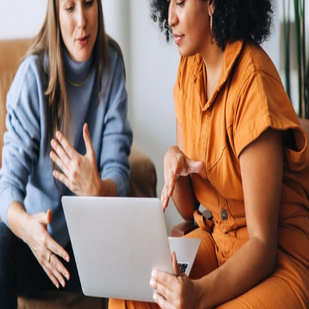
de graves pénalités si vous ne suivez pas les évolutions réglementaires.
Appuyez-vous sur les entités propres, les intégrations RH, les experts
internes en conformité et le système de paie consolidé de Remote pour
payer et gérer votre équipe internationale de taille intermédiaire à l'aide
d'une seule et même plateforme.
Une présence internationale avec ou sans vos entités propres
Réduisez les dépenses et les tracas administratifs en
embauchant à l’international sans devoir établir et gérer
vos entités juridiques. Maintenez de faibles coûts de paie et
diversifiez vos équipes en confiant des missions à de
formidables talents sur des marchés négligés du monde
entier.
Toutes vos données relatives à l’emploi dans une plateforme complète
Une expérience supérieure pour votre équipe et une assistance