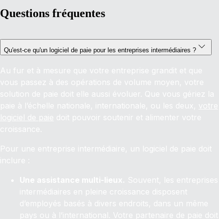
Questions fréquentes
Qu'est-ce qu'un logiciel de paie pour les entreprises intermédiaires ?
Au fur et à mesure que votre entreprise grandit et que
vous passez à des opérations de volume moyen, votre
solution de paie doit elle aussi évoluer. Que vous gériez la
paie à l’échelle nationale, internationale, ou les deux,
votre
logiciel de paie
doit pouvoir soutenir et alimenter votre
croissance.
Pour une entreprise intermédiaire, un logiciel de paie doit
inclure :
Une assistance multi-lieux.
Souvent, les entreprises
intermédiaires en pleine croissance disposent
d’employés basés à divers endroits, dans un même
pays ou à l’international. Votre partenaire de paie doit