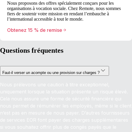
Nous proposons des offres spécialement conçues pour les
organisations à vocation sociale. Chez Remote, nous sommes
fiers de soutenir votre mission en rendant l’embauche à
l’international accessible à tout le monde.
Obtenez 15 % de remise
Questions fréquentes
Faut-il verser un acompte ou une provision sur charges ?
Nous prélevons une caution à titre exceptionnel,
uniquement lorsque la situation présente un risque élevé.
Cela nous assure une forme de sécurité financière qui
nous permet de rémunérer les employés, même si le client
n’est pas en mesure de nous payer. D’autres fournisseurs
de services EOR font payer des charges supplémentaires
si vous souhaitez offrir plus de congés payés que le