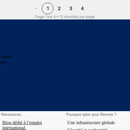
1
2
3
4
Page 1 sur 4 • 12 résultats par page
 toutes
nal.
Ressources
Pourquoi opter pour Remote ?
Blog dédié à l’emploi
Une infrastructure globale
international.