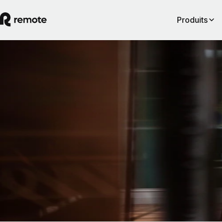
Produits
Centre de Ressources
Meilleures pratiques en matière d'entretien
Un guide complet pour les employeurs
Les candidats sérieux consacrent du temps à se renseigner sur votre
entreprise et à préparer leur entretien. Cependant, un processus d'entret
médiocre peut vous amener à négliger des candidats qualifiés, voire pir
les pousser vers vos concurrents.
By
Remote
Lire l’article