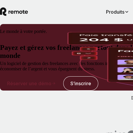
Produits
Le monde à votre portée.
Payez et gérez vos freelances partout dans l
monde
Un logiciel de gestion des freelances avec des fonctions intégrées de ge
économiser de l’argent et vous épargnent du stress.
Réserver une démo
S’inscrire
D