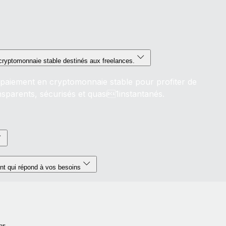
ryptomonnaie stable destinés aux freelances.
e paiement en cryptomonnaie stable pour profiter de
sparents, sécurisés et quasi1instantanés.
t qui répond à vos besoins
er