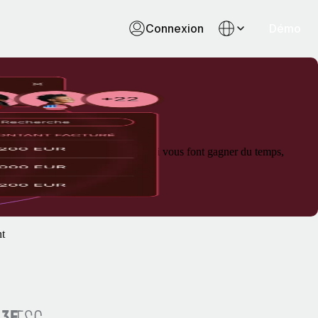
Connexion
Démo
ces et des paiements ultra-rapides qui vous font gagner du temps,
nt