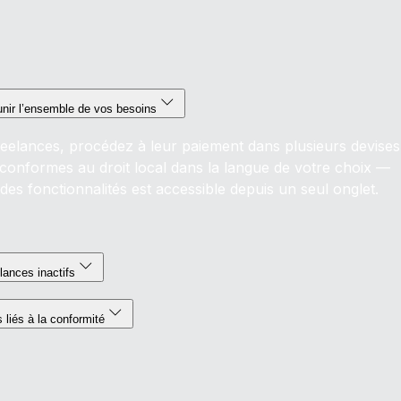
unir l’ensemble de vos besoins
reelances, procédez à leur paiement dans plusieurs devises
 conformes au droit local dans la langue de votre choix —
des fonctionnalités est accessible depuis un seul onglet.
lances inactifs
liés à la conformité