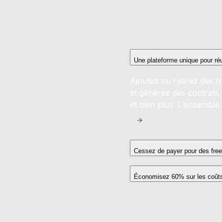
Une plateforme unique pour ré
Ajoutez ou retirez des f
et générez des contrats
et bien plus. L’ensemble 
Cessez de payer pour des free
Économisez 60% sur les coûts 