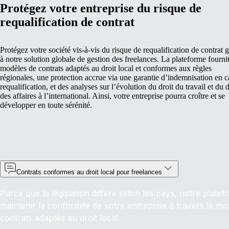
Protégez votre entreprise du risque de
requalification de contrat
Protégez votre société vis‑à‑vis du risque de requalification de contrat 
à notre solution globale de gestion des freelances. La plateforme fourni
modèles de contrats adaptés au droit local et conformes aux règles
régionales, une protection accrue via une garantie d’indemnisation en c
requalification, et des analyses sur l’évolution du droit du travail et du d
des affaires à l’international. Ainsi, votre entreprise pourra croître et se
développer en toute sérénité.
Contrats conformes au droit local pour freelances
Parce que la législation diffère selon les pays, notre plate
maintenir la conformité de votre entreprise à travers le 
contrats adaptés au droit local.