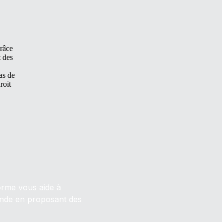
grâce
t des
as de
roit
forme vous aide à
monde en proposant des