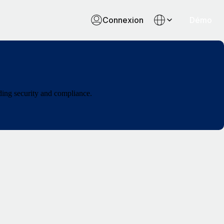
Connexion
Démo
ding security and compliance.