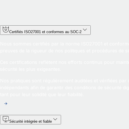
Certifiés ISO27001 et conformes au SOC-2
Nous sommes certifiés par la norme ISO27001 et conforme
preuves de la rigueur de nos politiques et procédures de sé
Ces certifications reflètent nos efforts continus pour main
sécurité les plus exigeantes.
Nos pratiques sont régulièrement auditées et vérifiées par d
indépendants afin de garantir des conditions de sécurité di
tant pour leur solidité que leur fiabilité.
Sécurité intégrée et fiable