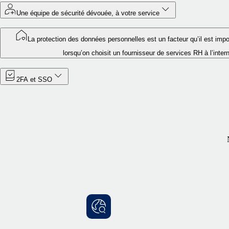
Une équipe de sécurité dévouée, à votre service
La protection des données personnelles est un facteur qu’il est imp
lorsqu’on choisit un fournisseur de services RH à l’inter
2FA et SSO