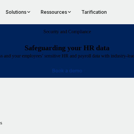
Solutions
Ressources
Tarification
Security and Compliance
Safeguarding your HR data
s and your employees’ sensitive HR and payroll data with industry-lea
Book a demo
os