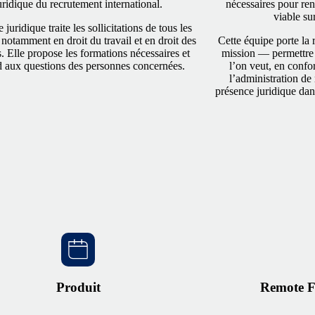
uridique du recrutement international.
nécessaires pour re
viable sur
 juridique traite les sollicitations de tous les
 notamment en droit du travail et en droit des
Cette équipe porte la 
s. Elle propose les formations nécessaires et
mission — permettre 
 aux questions des personnes concernées.
l’on veut, en confor
l’administration de 
présence juridique da
Produit
Remote Fi