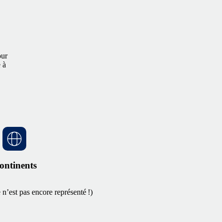
.
our
 à
.
ontinents
 n’est pas encore représenté !)