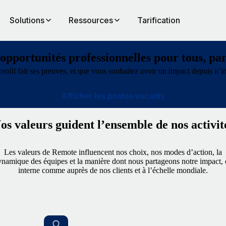
Solutions
Ressources
Tarification
opportunités professionnelles pour tous, pa
profil fait ses preuves, et que vous souhaitez avoir un impact depuis n’
Afficher les postes vacants
os valeurs guident l’ensemble de nos activit
Les valeurs de Remote influencent nos choix, nos modes d’action, la
namique des équipes et la manière dont nous partageons notre impact,
interne comme auprès de nos clients et à l’échelle mondiale.