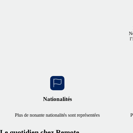
No
l
Nationalités
Plus de nonante nationalités sont représentées
P
Le quotidien chez Remote