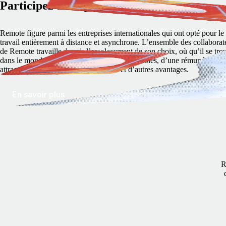
Participez au capital
Remote figure parmi les entreprises internationales qui ont opté pour le
travail entièrement à distance et asynchrone. L’ensemble des collaborat
de Remote travaille depuis l’emplacement de son choix, où qu’il se tro
dans le monde. Ils bénéficient d’horaires flexibles, d’une rémunération
attractive, d’options d’achat d’actions et d’autres avantages.
En savoir plus
R