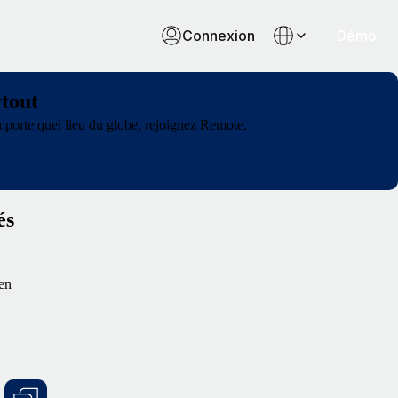
Connexion
Démo
rtout
importe quel lieu du globe, rejoignez Remote.
és
 en