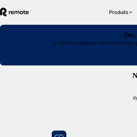
Produits
Des 
Si vous êtes ambitieux, motivé et que votre 
N
dy