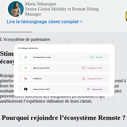
Maria Shkaruppa
Senior Global Mobility et Remote Hiring
Manager
Lire le témoignage client complet
L’écosystème de partenaires
Stimulez votre croissance grâce à notre
écosystème d’intégration
Rejoignez notre écosystème de partenariat pour connecter votre
plateforme à Remote et offrir à vos clients une intégration qui répond à
leurs besoins en matière d’expansion mondiale. Les entreprises qui
souhaitent exploiter notre interface d’API partenaire prête à l’emploi
peuvent créer librement des intégrations personnalisées qui
amélioreront l’expérience utilisateur de leurs clients.
Pourquoi rejoindre l’écosystème Remote ?