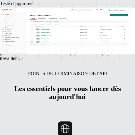
Testé et approuvé
Un bilan des mises en œuvre réussies chez
nos partenaires
« En collaboration avec Remote, Gusto permet à de petites entreprises
d’avoir accès à des talents incomparables à l’international tout en
garantissant leur conformité dans les pays où leurs employés vivent et
travaillent. »
POINTS DE TERMINAISON DE l'API
Les essentiels pour vous lancer dès
aujourd'hui