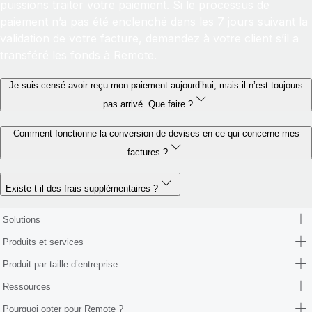
puissions traiter votre paiement. Si le processus de
paiement n’a pas été enclenché dans les 7 jours suivant la
validation de votre facture, demandez à votre client s’il a
transféré les fonds à Remote.
Je suis censé avoir reçu mon paiement aujourd’hui, mais il n’est toujours
pas arrivé. Que faire ?
Comment fonctionne la conversion de devises en ce qui concerne mes
factures ?
Existe-t-il des frais supplémentaires ?
Solutions
Produits et services
Produit par taille d’entreprise
Ressources
Pourquoi opter pour Remote ?