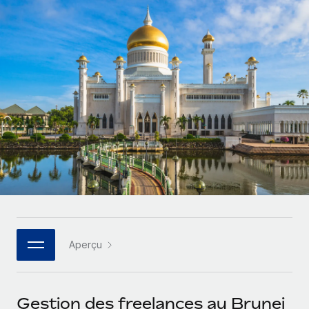
Gestion des freelances
Comparer Remote
pays
Connexion
Intégrez et gérez vos freelances partout dans le monde
Nederlands
Examinez notre service par rapport aux autres
Calculateur de paiement des freelances
PEO
Français
Découvrez les devises disponibles et les vitesses de
Sous-traitez les opérations complexes liées à l’emploi
CROISSANCE
paiement pour vos freelances internationaux
Deutsch
Start-ups
Des solutions agiles et internationales pour les RH et la
INFRASTRUCTURE
APPRENDRE AVEC REMOTE
Español
paie des entreprises en pleine croissance
Intégration Remote
Recherche et guides
Intégrez vos RH aux flux de travail en toute simplicité
Entreprises intermédiaires
Italiano
Études de cas
Développez vos équipes avec des solutions RH sur
Plateforme
mesure
Português (Portugal)
Des fonctions RH clés intégrées pour votre équipe
Glossaire RH
Entreprise
Connecter
Nouveau
日本語
Checklists et modèles
Les RH à l’international pour les grandes entreprises
Connectez n'importe quel outil d’IA à Remote grâce à
Aperçu
Descriptions de postes
한국어
notre MCP
TRAVAILLONS ENSEMBLE
Webinaires
Intégrations
中文（简体）
Gestion des freelances au Brunei
Partenaires stratégiques de la tech
Rationalisez vos processus avec des outils essentiels