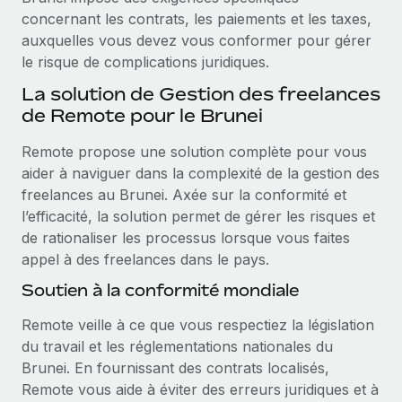
Création d’entité
concernant les contrats, les paiements et les taxes,
Explorer le blog
Établissez des entités rapidement et en toute
auxquelles vous devez vous conformer pour gérer
conformité
le risque de complications juridiques.
BLOG
La solution de Gestion des freelances
Mobilité et déménagement international
de Remote pour le Brunei
Organisez facilement le déménagement de vos
Mises à jour des produits de Remote :
employés
Intégrations Gusto et Xero et Gestion des
Remote propose une solution complète pour vous
freelances Plus
aider à naviguer dans la complexité de la gestion des
Avantages sociaux
Remote a toujours pour mission d'aider les entreprises de
freelances au Brunei. Axée sur la conformité et
Gérez facilement les avantages sociaux
toute taille à embaucher, gérer et payer...
l’efficacité, la solution permet de gérer les risques et
de rationaliser les processus lorsque vous faites
En savoir plus
appel à des freelances dans le pays.
Soutien à la conformité mondiale
Comment Phiture gère ses 55 employés
Remote veille à ce que vous respectiez la législation
répartis dans 19 pays grâce à Remote
du travail et les réglementations nationales du
Phiture, un leader notable du conseil en matière de
Brunei. En fournissant des contrats localisés,
croissance mobile internationale, encourage les...
Remote vous aide à éviter des erreurs juridiques et à