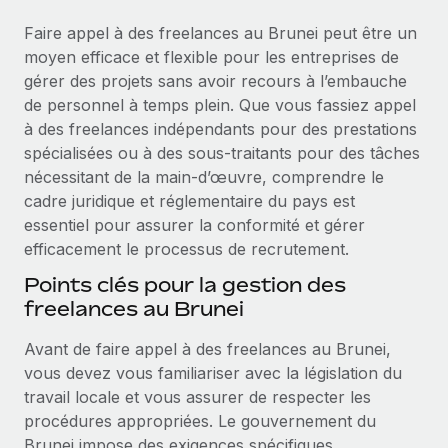
Événements
Intégrez les RH à l’international de manière flexible
Faire appel à des freelances au Brunei peut être un
Salle de presse
Devenir partenaire
moyen efficace et flexible pour les entreprises de
SERVICES
Explorez avec nous vos opportunités de partenariat
gérer des projets sans avoir recours à l’embauche
Données sur les salaires et les talents
Demandez aux experts
de personnel à temps plein. Que vous fassiez appel
Recevez des conseils d’experts sur les RH à
Remote Build
Bientôt disponible
à des freelances indépendants pour des prestations
Centre de ressources
l’international et la conformité
Conseil en intégrations et automatisations assistées par
spécialisées ou à des sous-traitants pour des tâches
l’IA
Obtenir de l’aide
nécessitant de la main-d’œuvre, comprendre le
Contrôles d’antécédents
cadre juridique et réglementaire du pays est
Simplifiez vos processus de présélection des
Voir toutes les ressources
essentiel pour assurer la conformité et gérer
candidats
ÉTUDES DE CAS
efficacement le processus de recrutement.
Remote Watchtower
BLOG
Points clés pour la gestion des
Gardez un temps d’avance sur les risques en
freelances au Brunei
Paie multipays
matière de conformité
Avant de faire appel à des freelances au Brunei,
EOR et PEO
Gestion des appareils
vous devez vous familiariser avec la législation du
Gestion des freelances
Achetez et suivez vos équipements informatiques
travail locale et vous assurer de respecter les
dans le monde entier
procédures appropriées. Le gouvernement du
Taxes
Brunei impose des exigences spécifiques