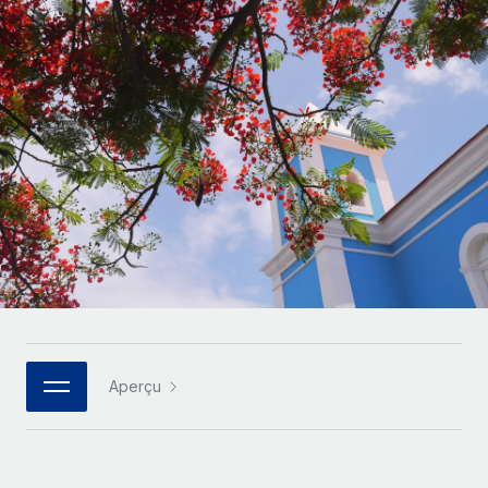
Gestion des freelances
Comparer Remote
pays
Connexion
Intégrez et gérez vos freelances partout dans le monde
Nederlands
Examinez notre service par rapport aux autres
Calculateur de paiement des freelances
PEO
Français
Découvrez les devises disponibles et les vitesses de
Sous-traitez les opérations complexes liées à l’emploi
CROISSANCE
paiement pour vos freelances internationaux
Deutsch
Start-ups
Des solutions agiles et internationales pour les RH et la
INFRASTRUCTURE
APPRENDRE AVEC REMOTE
Español
paie des entreprises en pleine croissance
Intégration Remote
Recherche et guides
Intégrez vos RH aux flux de travail en toute simplicité
Entreprises intermédiaires
Italiano
Études de cas
Développez vos équipes avec des solutions RH sur
Plateforme
mesure
Português (Portugal)
Des fonctions RH clés intégrées pour votre équipe
Glossaire RH
Entreprise
Connecter
Nouveau
日本語
Checklists et modèles
Les RH à l’international pour les grandes entreprises
Connectez n'importe quel outil d’IA à Remote grâce à
Aperçu
Descriptions de postes
한국어
notre MCP
TRAVAILLONS ENSEMBLE
Webinaires
Intégrations
中文（简体）
Partenaires stratégiques de la tech
Rationalisez vos processus avec des outils essentiels