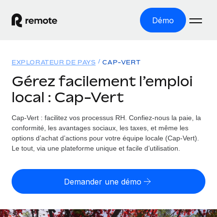
Démo
Accueil
EXPLORATEUR DE PAYS
CAP-VERT
Les produits
Gérez facilement l’emploi
local : Cap-Vert
Solutions
EMPLOI À L’INTERNATIONAL
Paie multipays
Cap-Vert : facilitez vos processus RH.
Confiez-nous la paie, la
Ressources
COUVERTURE MONDIALE
Gérez la paie facilement et en toute conformité
conformité, les avantages sociaux, les taxes, et même les
Explorateur de pays
options d’achat d’actions pour votre équipe locale (Cap-Vert).
Tarification
OUTILS & CALCULATEURS
Employer of record
Le tout, via une plateforme unique et facile d’utilisation.
Toutes les informations sur l’emploi à l’international,
Développez-vous à l’international sans frais liés aux
Outil de calcul du risque de requalification de
pays par pays
entités
contrat
Demander une démo
Explorateur des États-Unis (par État)
Évaluez le risque de requalification de contrat par pays
English (United States)
Pilotage 360 des freelances
Simplifiez l’embauche à travers les différents États des
Sollicitez vos freelances en toute conformité part
Calculateur du coût des employés
États-Unis
English
Calculez le coût total des employés dans n’importe quel