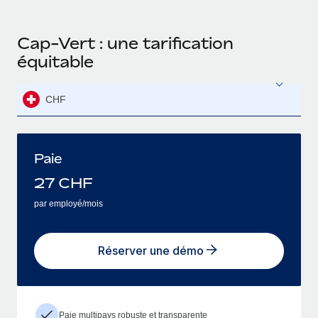
Cap-Vert : une tarification
équitable
CHF
Paie
27
CHF
par employé/mois
Réserver une démo
Paie multipays robuste et transparente