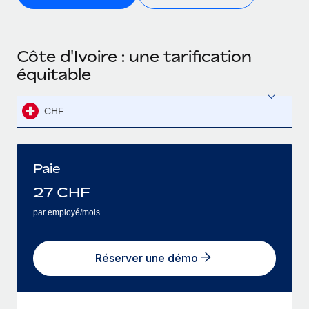
Côte d'Ivoire : une tarification
équitable
CHF
Paie
27
CHF
par employé/mois
Réserver une démo