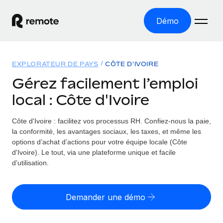
Démo
Accueil
EXPLORATEUR DE PAYS
CÔTE D'IVOIRE
Les produits
Gérez facilement l’emploi
local : Côte d'Ivoire
Solutions
EMPLOI À L’INTERNATIONAL
Paie multipays
Côte d'Ivoire : facilitez vos processus RH.
Confiez-nous la paie,
Ressources
COUVERTURE MONDIALE
Gérez la paie facilement et en toute conformité
la conformité, les avantages sociaux, les taxes, et même les
Explorateur de pays
options d’achat d’actions pour votre équipe locale (Côte
Tarification
OUTILS & CALCULATEURS
Employer of record
d'Ivoire). Le tout, via une plateforme unique et facile
Toutes les informations sur l’emploi à l’international,
Développez-vous à l’international sans frais liés aux
d’utilisation.
Outil de calcul du risque de requalification de
pays par pays
entités
contrat
Explorateur des États-Unis (par État)
Évaluez le risque de requalification de contrat par pays
English (United States)
Pilotage 360 des freelances
Demander une démo
Simplifiez l’embauche à travers les différents États des
Sollicitez vos freelances en toute conformité part
Calculateur du coût des employés
États-Unis
English
Calculez le coût total des employés dans n’importe quel