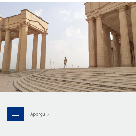
Gestion des freelances
Comparer Remote
pays
Connexion
Intégrez et gérez vos freelances partout dans le monde
Nederlands
Examinez notre service par rapport aux autres
Calculateur de paiement des freelances
PEO
Français
Découvrez les devises disponibles et les vitesses de
Sous-traitez les opérations complexes liées à l’emploi
CROISSANCE
paiement pour vos freelances internationaux
Deutsch
Start-ups
Des solutions agiles et internationales pour les RH et la
INFRASTRUCTURE
APPRENDRE AVEC REMOTE
Español
paie des entreprises en pleine croissance
Intégration Remote
Recherche et guides
Intégrez vos RH aux flux de travail en toute simplicité
Entreprises intermédiaires
Italiano
Études de cas
Développez vos équipes avec des solutions RH sur
Plateforme
mesure
Português (Portugal)
Des fonctions RH clés intégrées pour votre équipe
Glossaire RH
Entreprise
Connecter
Nouveau
日本語
Checklists et modèles
Les RH à l’international pour les grandes entreprises
Connectez n'importe quel outil d’IA à Remote grâce à
Descriptions de postes
한국어
notre MCP
Aperçu
TRAVAILLONS ENSEMBLE
Webinaires
Intégrations
中文（简体）
Partenaires stratégiques de la tech
Rationalisez vos processus avec des outils essentiels