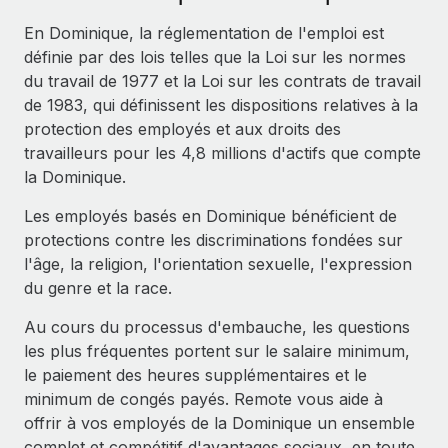
Événements
Intégrez les RH à l’international de manière flexible
En Dominique, la réglementation de l'emploi est
Salle de presse
Devenir partenaire
définie par des lois telles que la Loi sur les normes
SERVICES
Explorez avec nous vos opportunités de partenariat
du travail de 1977 et la Loi sur les contrats de travail
Données sur les salaires et les talents
Demandez aux experts
de 1983, qui définissent les dispositions relatives à la
Recevez des conseils d’experts sur les RH à
Remote Build
Bientôt disponible
protection des employés et aux droits des
Centre de ressources
l’international et la conformité
Conseil en intégrations et automatisations assistées par
travailleurs pour les 4,8 millions d'actifs que compte
l’IA
Obtenir de l’aide
la Dominique.
Contrôles d’antécédents
Simplifiez vos processus de présélection des
Voir toutes les ressources
Les employés basés en Dominique bénéficient de
candidats
ÉTUDES DE CAS
protections contre les discriminations fondées sur
l'âge, la religion, l'orientation sexuelle, l'expression
Remote Watchtower
BLOG
Comment Weaviate, l'as de l'IA, a développé
du genre et la race.
ses effectifs de 120 % avec Remote
Gardez un temps d’avance sur les risques en
Paie multipays
matière de conformité
Au cours du processus d'embauche, les questions
Weaviate en bref Weaviate crée des infrastructures open
les plus fréquentes portent sur le salaire minimum,
EOR et PEO
source et AI-first. Sa mission est...
Gestion des appareils
le paiement des heures supplémentaires et le
Gestion des freelances
Achetez et suivez vos équipements informatiques
En savoir plus
minimum de congés payés. Remote vous aide à
dans le monde entier
offrir à vos employés de la Dominique un ensemble
Taxes
complet et compétitif d'avantages sociaux, en toute