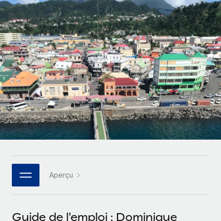
Gestion des freelances
Comparer Remote
pays
Connexion
Intégrez et gérez vos freelances partout dans le monde
Nederlands
Examinez notre service par rapport aux autres
Calculateur de paiement des freelances
PEO
Français
Découvrez les devises disponibles et les vitesses de
Sous-traitez les opérations complexes liées à l’emploi
CROISSANCE
paiement pour vos freelances internationaux
Deutsch
Start-ups
Des solutions agiles et internationales pour les RH et la
INFRASTRUCTURE
APPRENDRE AVEC REMOTE
Español
paie des entreprises en pleine croissance
Intégration Remote
Recherche et guides
Intégrez vos RH aux flux de travail en toute simplicité
Entreprises intermédiaires
Italiano
Études de cas
Développez vos équipes avec des solutions RH sur
Plateforme
mesure
Português (Portugal)
Des fonctions RH clés intégrées pour votre équipe
Glossaire RH
Entreprise
Connecter
Nouveau
日本語
Checklists et modèles
Les RH à l’international pour les grandes entreprises
Connectez n'importe quel outil d’IA à Remote grâce à
Aperçu
Descriptions de postes
한국어
notre MCP
TRAVAILLONS ENSEMBLE
Webinaires
Intégrations
中文（简体）
Guide de l'emploi : Dominique
Partenaires stratégiques de la tech
Rationalisez vos processus avec des outils essentiels