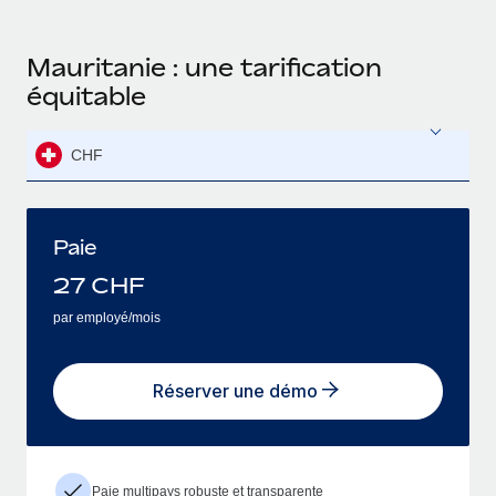
Mauritanie : une tarification
équitable
CHF
Paie
27
CHF
par employé/mois
Réserver une démo
Paie multipays robuste et transparente