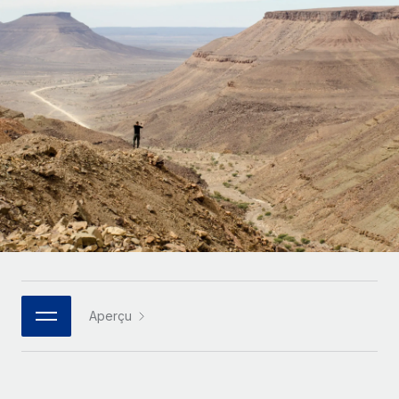
Gestion des freelances
Comparer Remote
pays
Connexion
Intégrez et gérez vos freelances partout dans le monde
Nederlands
Examinez notre service par rapport aux autres
Calculateur de paiement des freelances
PEO
Français
Découvrez les devises disponibles et les vitesses de
Sous-traitez les opérations complexes liées à l’emploi
CROISSANCE
paiement pour vos freelances internationaux
Deutsch
Start-ups
Des solutions agiles et internationales pour les RH et la
INFRASTRUCTURE
APPRENDRE AVEC REMOTE
Español
paie des entreprises en pleine croissance
Intégration Remote
Recherche et guides
Intégrez vos RH aux flux de travail en toute simplicité
Entreprises intermédiaires
Italiano
Études de cas
Développez vos équipes avec des solutions RH sur
Plateforme
mesure
Português (Portugal)
Des fonctions RH clés intégrées pour votre équipe
Glossaire RH
Entreprise
Connecter
Nouveau
日本語
Checklists et modèles
Les RH à l’international pour les grandes entreprises
Connectez n'importe quel outil d’IA à Remote grâce à
Aperçu
Descriptions de postes
한국어
notre MCP
TRAVAILLONS ENSEMBLE
Webinaires
Intégrations
中文（简体）
Partenaires stratégiques de la tech
Rationalisez vos processus avec des outils essentiels