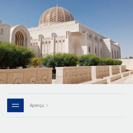
Gestion des freelances
Comparer Remote
pays
Connexion
Intégrez et gérez vos freelances partout dans le monde
Nederlands
Examinez notre service par rapport aux autres
Calculateur de paiement des freelances
PEO
Français
Découvrez les devises disponibles et les vitesses de
Sous-traitez les opérations complexes liées à l’emploi
CROISSANCE
paiement pour vos freelances internationaux
Deutsch
Start-ups
Des solutions agiles et internationales pour les RH et la
INFRASTRUCTURE
APPRENDRE AVEC REMOTE
Español
paie des entreprises en pleine croissance
Intégration Remote
Recherche et guides
Intégrez vos RH aux flux de travail en toute simplicité
Entreprises intermédiaires
Italiano
Études de cas
Développez vos équipes avec des solutions RH sur
Plateforme
mesure
Português (Portugal)
Des fonctions RH clés intégrées pour votre équipe
Glossaire RH
Entreprise
Connecter
Nouveau
日本語
Checklists et modèles
Les RH à l’international pour les grandes entreprises
Connectez n'importe quel outil d’IA à Remote grâce à
Aperçu
Descriptions de postes
한국어
notre MCP
TRAVAILLONS ENSEMBLE
Webinaires
Intégrations
中文（简体）
Partenaires stratégiques de la tech
Rationalisez vos processus avec des outils essentiels