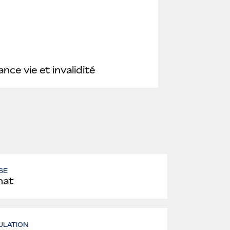
nce vie et invalidité
SE
nat
ULATION