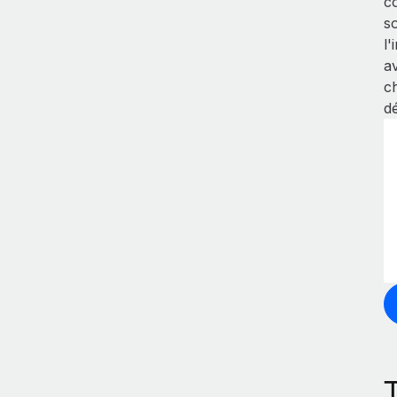
c
s
l
a
c
d
T