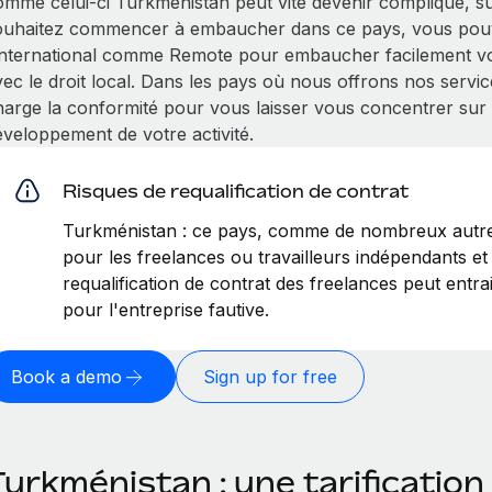
omme celui-ci Turkménistan peut vite devenir compliqué, sur
ouhaitez commencer à embaucher dans ce pays, vous pouve
'international comme Remote pour embaucher facilement vo
vec le droit local. Dans les pays où nous offrons nos servi
harge la conformité pour vous laisser vous concentrer sur l
éveloppement de votre activité.
Risques de requalification de contrat
Turkménistan : ce pays, comme de nombreux autres
pour les freelances ou travailleurs indépendants et 
requalification de contrat des freelances peut entr
pour l'entreprise fautive.
Book a demo
Sign up for free
urkménistan : une tarification