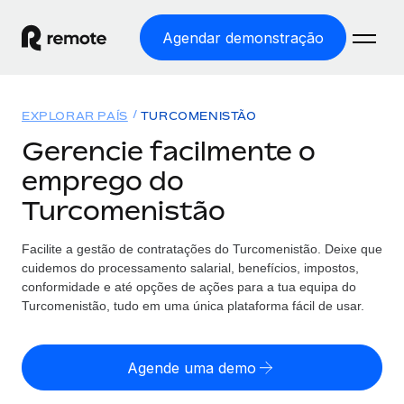
Agendar demonstração
Início
EXPLORAR PAÍS
TURCOMENISTÃO
Produtos
Gerencie facilmente o
emprego do
Soluções
EMPREGO GLOBAL
Turcomenistão
Processamento Salarial
Preçário
COBERTURA GLOBAL
Processamento salarial fácil e em conformidade
Facilite a gestão de contratações
do
Turcomenistão. Deixe que
Explorador de países
cuidemos do processamento salarial, benefícios, impostos,
Employer of Record
Encontra apoio para emprego global por país
conformidade e até opções de ações para a tua equipa
do
Expanda globalmente sem custos de constituição de
Português (Portugal)
Turcomenistão, tudo em uma única plataforma fácil de usar.
Comparar a Remote
entidades
Veja como nos comparamos com os outros
English
Contractor Management
Agende uma demo
Integra e gere trabalhadores independentes
Início de sessão
Nederlands
TORNE-SE NOSSO PARCEIRO
globalmente