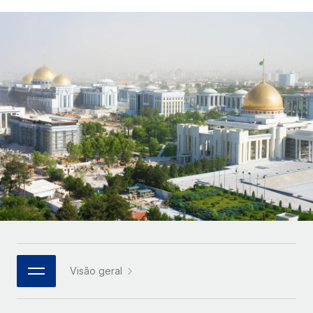
Parceiros tecnológicos estratégicos
Français
Integre os RH globais na sua plataforma de forma
SERVICES
flexível
Deutsch
Perguntar a um especialista
Obtenha apoio especializado em RH e
Español
CASE STUDIES
conformidade globais
Italiano
Português (Portugal)
日本語
한국어
中文（简体）
Visão geral