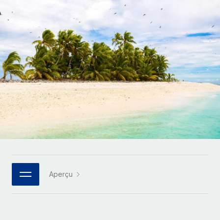
Gestion des freelances
Comparer Remote
pays
Connexion
Intégrez et gérez vos freelances partout dans le monde
Nederlands
Examinez notre service par rapport aux autres
Calculateur de paiement des freelances
PEO
Français
Découvrez les devises disponibles et les vitesses de
Sous-traitez les opérations complexes liées à l’emploi
CROISSANCE
paiement pour vos freelances internationaux
Deutsch
Start-ups
Des solutions agiles et internationales pour les RH et la
INFRASTRUCTURE
APPRENDRE AVEC REMOTE
Español
paie des entreprises en pleine croissance
Intégration Remote
Recherche et guides
Intégrez vos RH aux flux de travail en toute simplicité
Entreprises intermédiaires
Italiano
Études de cas
Développez vos équipes avec des solutions RH sur
Plateforme
mesure
Português (Portugal)
Des fonctions RH clés intégrées pour votre équipe
Glossaire RH
Entreprise
Connecter
Nouveau
日本語
Checklists et modèles
Les RH à l’international pour les grandes entreprises
Connectez n'importe quel outil d’IA à Remote grâce à
Aperçu
Descriptions de postes
한국어
notre MCP
TRAVAILLONS ENSEMBLE
Webinaires
Intégrations
中文（简体）
Partenaires stratégiques de la tech
Rationalisez vos processus avec des outils essentiels