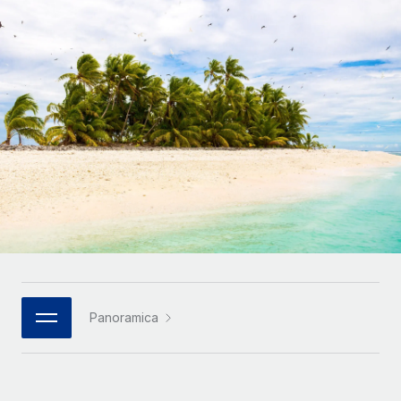
SERVICES
Partner tecnologici strategici
Français
Chiedi a un esperto
Integra l'HR globale nella tua piattaforma in modo
Affidati agli esperti per la gestione HR e la
flessibile
Deutsch
compliance globale
Español
CASE STUDIES
Italiano
Português (Portugal)
日本語
한국어
Panoramica
中文（简体）