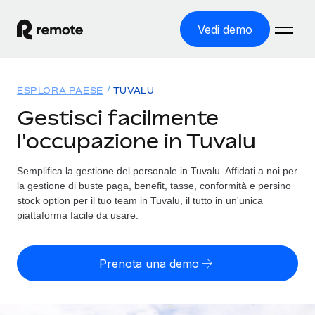
Vedi demo
Home
ESPLORA PAESE
TUVALU
Prodotti
Gestisci facilmente
l'occupazione in Tuvalu
Soluzioni
ASSUMI NEL MONDO
Global Payroll
Semplifica la gestione del personale in Tuvalu. Affidati a noi per
Tariffe
COPERTURA GLOBALE
Gestisci il payroll a norma, in tutta semplicità
la gestione di buste paga, benefit, tasse, conformità e persino
Ricerca paesi
stock option per il tuo team in Tuvalu, il tutto in un'unica
Employer of Record
piattaforma facile da usare.
Trova i servizi di supporto all’impiego per ogni Paese
Espanditi con zero costi di entità locale
Italiano
Confronta Remote
Contractor Management
Prenota una demo
Scopri come ci confrontiamo con gli altri
English
Recluta e gestisci collaboratori a livello globale
Login
Nederlands
DIVENTA NOSTRO PARTNER