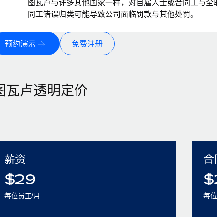
图瓦卢与许多其他国家一样，对自雇人士或合同工与全
同工错误归类可能导致公司面临罚款与其他处罚。
预约演示
免费注册
图瓦卢透明定价
薪资
合
$
29
$
每位员工/月
每位