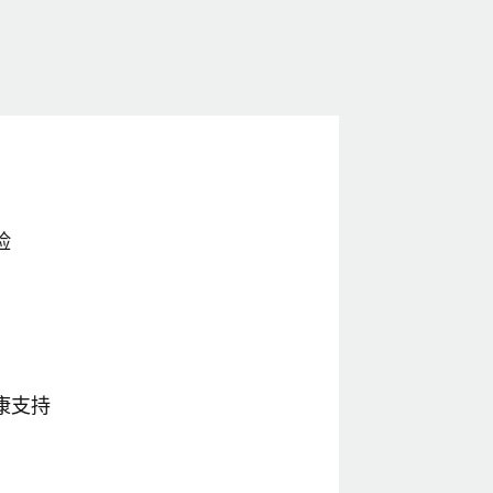
险
康支持