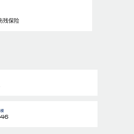
伤残保险
元
规模
646