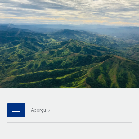
Gestion des freelances
Comparer Remote
pays
Connexion
Intégrez et gérez vos freelances partout dans le monde
Nederlands
Examinez notre service par rapport aux autres
Calculateur de paiement des freelances
PEO
Français
Découvrez les devises disponibles et les vitesses de
Sous-traitez les opérations complexes liées à l’emploi
CROISSANCE
paiement pour vos freelances internationaux
Deutsch
Start-ups
Des solutions agiles et internationales pour les RH et la
INFRASTRUCTURE
APPRENDRE AVEC REMOTE
Español
paie des entreprises en pleine croissance
Intégration Remote
Recherche et guides
Intégrez vos RH aux flux de travail en toute simplicité
Entreprises intermédiaires
Italiano
Études de cas
Développez vos équipes avec des solutions RH sur
Plateforme
mesure
Português (Portugal)
Des fonctions RH clés intégrées pour votre équipe
Glossaire RH
Entreprise
Connecter
Nouveau
日本語
Checklists et modèles
Les RH à l’international pour les grandes entreprises
Connectez n'importe quel outil d’IA à Remote grâce à
Aperçu
Descriptions de postes
한국어
notre MCP
TRAVAILLONS ENSEMBLE
Webinaires
Intégrations
中文（简体）
Partenaires stratégiques de la tech
Rationalisez vos processus avec des outils essentiels