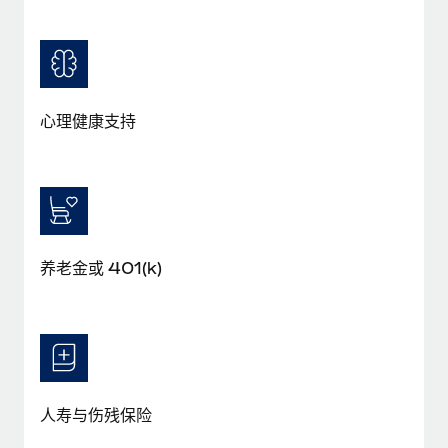
福利
actually looks like
轻松管理员工福利
了解更多
Most teams hear "payroll implementation" and picture a
six-month project with a dedicated team....
了解更多
心理健康支持
养老金或 401(k)
人寿与伤残保险