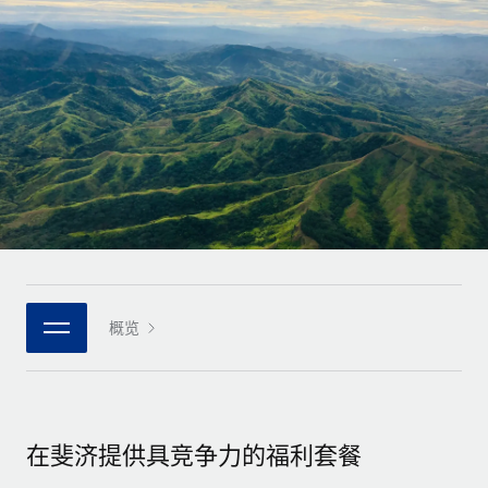
全球合同工入职与管理
合同工薪酬结算计算器
登录
Nederlands
探索全球合同工的结算货币选项与结算速度
PEO
成长阶段
外包复杂雇佣任务
Français
初创企业
通过 REMOTE 学习
为成长型企业量身打造的全球敏捷型人力资源与薪资解决方案
Deutsch
研究与指引
基础设施
中型市场
Remote Embedded
案例研究
通过定制化人力资源解决方案扩展团队
Español
将人力资源无缝融入工作流程
人力资源术语表
企业
Italiano
平台
面向大型企业的全球化人力资源服务
核对表和模板
团队的内置核心人力资源功能
Português (Portugal)
职位描述库
连接
概览
新的
与我们携手合作
日本語
使用我们的 MCP 将任何人工智能工具与 Remote 平台相连
战略技术合作伙伴
网络研讨会
集成
灵活地将全球人力资源嵌入您的平台
한국어
活动
借助核心业务工具简化流程
成为合作伙伴
在斐济提供具竞争力的福利套餐
中文（简体）
新闻室
与我们共探合作机遇