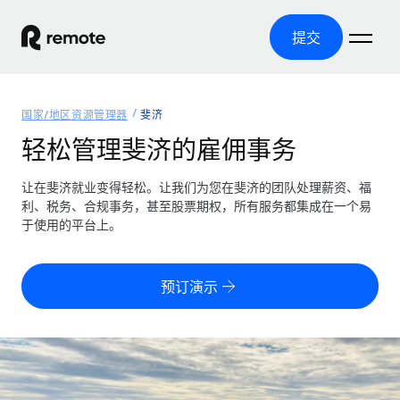
提交
首页
国家/地区资源管理器
斐济
产品
轻松管理斐济的雇佣事务
解决方案
全球招聘
让在斐济就业变得轻松。让我们为您在斐济的团队处理薪资、福
利、税务、合规事务，甚至股票期权，所有服务都集成在一个易
全球薪资管理
资源
于使用的平台上。
覆盖全球
轻松运行合规薪资
国家/地区资源管理器
定价
工具与计算器
第三方雇佣托管服务
按国家/地区查找全球雇佣支持
预订演示
零实体成本实现全球扩张
误分类风险计算工具
美国各州浏览器
按国家/地区检查员工误分类风险
第三方合同工托管服务
简化美国各州的招聘
中文（简体）
全球合规聘用合同工
员工成本计算器
Remote 无惧对比
计算任何国家的员工总成本
合同工管理
English
了解我们的竞争优势