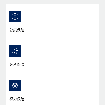
服务
薪金与人才洞察
Remote Build
即将推出
咨询专家
集成与人工智能自动化咨询
洞察中心
获得全球人力资源与合规方面的专家帮助
获得支持
背景调查
案例研究
健康保险
简化候选人筛选流程
查看全部资源
Cultivating a Thriving Remote-First Culture in
Partnership with Remote
合规守望台
防范合规风险
博客
At a glance Discover the evolution of TheyDo, a pioneering
journey management platform that has...
设备管理
Why owned entities are key to maintaining
EOR compliance
在全球范围内配置和跟踪 IT 设备
牙科保险
了解更多
As the global workforce continues to expand in response
实体设立
to the demands of today’s labor market, the...
快速建立合规实体
Reverse Tech's strategic partnership with
Remote for contractor management and
了解更多
人员调配与搬迁
payroll
轻松搬迁员工
Reverse Tech at a glance Health and wellness startup,
视力保险
What a Workday global payroll implementation
Reverse Tech, partnered with Remote to manage...