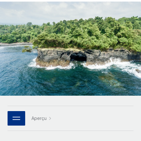
Gestion des freelances
Comparer Remote
pays
Connexion
Intégrez et gérez vos freelances partout dans le monde
Nederlands
Examinez notre service par rapport aux autres
Calculateur de paiement des freelances
PEO
Français
Découvrez les devises disponibles et les vitesses de
Sous-traitez les opérations complexes liées à l’emploi
CROISSANCE
paiement pour vos freelances internationaux
Deutsch
Start-ups
Des solutions agiles et internationales pour les RH et la
INFRASTRUCTURE
APPRENDRE AVEC REMOTE
Español
paie des entreprises en pleine croissance
Intégration Remote
Recherche et guides
Intégrez vos RH aux flux de travail en toute simplicité
Entreprises intermédiaires
Italiano
Études de cas
Développez vos équipes avec des solutions RH sur
Plateforme
mesure
Português (Portugal)
Des fonctions RH clés intégrées pour votre équipe
Glossaire RH
Entreprise
Connecter
Nouveau
日本語
Checklists et modèles
Les RH à l’international pour les grandes entreprises
Connectez n'importe quel outil d’IA à Remote grâce à
Descriptions de postes
한국어
notre MCP
Aperçu
TRAVAILLONS ENSEMBLE
Webinaires
Intégrations
中文（简体）
Partenaires stratégiques de la tech
Rationalisez vos processus avec des outils essentiels