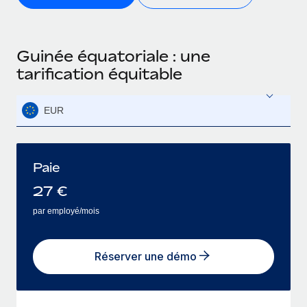
Guinée équatoriale : une
tarification équitable
EUR
Paie
27
€
par employé/mois
Réserver une démo