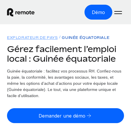
Démo
Accueil
EXPLORATEUR DE PAYS
GUINÉE ÉQUATORIALE
Les produits
Gérez facilement l’emploi
local : Guinée équatoriale
Solutions
EMPLOI À L’INTERNATIONAL
Paie multipays
Guinée équatoriale : facilitez vos processus RH.
Confiez-nous
Ressources
COUVERTURE MONDIALE
Gérez la paie facilement et en toute conformité
la paie, la conformité, les avantages sociaux, les taxes, et
Explorateur de pays
même les options d’achat d’actions pour votre équipe locale
Tarification
OUTILS & CALCULATEURS
Employer of record
(Guinée équatoriale). Le tout, via une plateforme unique et
Toutes les informations sur l’emploi à l’international,
Développez-vous à l’international sans frais liés aux
facile d’utilisation.
Outil de calcul du risque de requalification de
pays par pays
entités
contrat
Explorateur des États-Unis (par État)
Évaluez le risque de requalification de contrat par pays
Français
Pilotage 360 des freelances
Demander une démo
Simplifiez l’embauche à travers les différents États des
Sollicitez vos freelances en toute conformité part
Calculateur du coût des employés
États-Unis
English
Calculez le coût total des employés dans n’importe quel