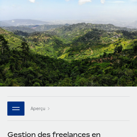
Gestion des freelances
Comparer Remote
pays
Connexion
Intégrez et gérez vos freelances partout dans le monde
Nederlands
Examinez notre service par rapport aux autres
Calculateur de paiement des freelances
PEO
Français
Découvrez les devises disponibles et les vitesses de
Sous-traitez les opérations complexes liées à l’emploi
CROISSANCE
paiement pour vos freelances internationaux
Deutsch
Start-ups
Des solutions agiles et internationales pour les RH et la
INFRASTRUCTURE
APPRENDRE AVEC REMOTE
Español
paie des entreprises en pleine croissance
Intégration Remote
Recherche et guides
Intégrez vos RH aux flux de travail en toute simplicité
Entreprises intermédiaires
Italiano
Études de cas
Développez vos équipes avec des solutions RH sur
Plateforme
mesure
Português (Portugal)
Des fonctions RH clés intégrées pour votre équipe
Glossaire RH
Entreprise
Connecter
Nouveau
日本語
Checklists et modèles
Les RH à l’international pour les grandes entreprises
Connectez n'importe quel outil d’IA à Remote grâce à
Aperçu
Descriptions de postes
한국어
notre MCP
TRAVAILLONS ENSEMBLE
Webinaires
Intégrations
中文（简体）
Gestion des freelances en
Partenaires stratégiques de la tech
Rationalisez vos processus avec des outils essentiels