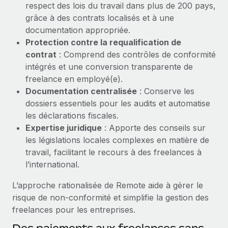
respect des lois du travail dans plus de 200 pays,
Création d’entité
Explorer le blog
grâce à des contrats localisés et à une
Établissez des entités rapidement et en toute
documentation appropriée.
conformité
Protection contre la requalification de
BLOG
Mobilité et déménagement international
contrat
: Comprend des contrôles de conformité
Organisez facilement le déménagement de vos
intégrés et une conversion transparente de
Mises à jour des produits de Remote :
employés
freelance en employé(e).
Intégrations Gusto et Xero et Gestion des
freelances Plus
Documentation centralisée
: Conserve les
Avantages sociaux
dossiers essentiels pour les audits et automatise
Remote a toujours pour mission d'aider les entreprises de
Gérez facilement les avantages sociaux
les déclarations fiscales.
toute taille à embaucher, gérer et payer...
Expertise juridique
: Apporte des conseils sur
En savoir plus
les législations locales complexes en matière de
travail, facilitant le recours à des freelances à
l’international.
Comment Phiture gère ses 55 employés
L’approche rationalisée de Remote aide à gérer le
répartis dans 19 pays grâce à Remote
risque de non-conformité et simplifie la gestion des
Phiture, un leader notable du conseil en matière de
freelances pour les entreprises.
croissance mobile internationale, encourage les...
Des paiements aux freelances sans