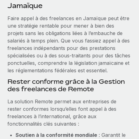
Événements
Jamaïque
Intégrez les RH à l’international de manière flexible
Salle de presse
Devenir partenaire
Faire appel à des freelances en Jamaïque peut être
SERVICES
Explorez avec nous vos opportunités de partenariat
une stratégie rentable pour mener à bien des
Données sur les salaires et les talents
Demandez aux experts
projets sans les obligations liées à l’embauche de
Recevez des conseils d’experts sur les RH à
Remote Build
Bientôt disponible
salariés à temps plein. Que vous fassiez appel à des
Centre de ressources
l’international et la conformité
Conseil en intégrations et automatisations assistées par
freelances indépendants pour des prestations
l’IA
Obtenir de l’aide
spécialisées ou à des sous-traitants pour des tâches
Contrôles d’antécédents
ponctuelles, comprendre la législation jamaïcaine et
Simplifiez vos processus de présélection des
Voir toutes les ressources
les réglementations fédérales est essentiel.
candidats
ÉTUDES DE CAS
Rester conforme grâce à la Gestion
Remote Watchtower
BLOG
des freelances de Remote
Gardez un temps d’avance sur les risques en
Paie multipays
matière de conformité
La solution Remote permet aux entreprises de
rester conformes lorsqu’elles font appel à des
EOR et PEO
Gestion des appareils
freelances à l’international, grâce aux
Gestion des freelances
Achetez et suivez vos équipements informatiques
fonctionnalités clés suivantes :
dans le monde entier
Taxes
Soutien à la conformité mondiale
: Garantit le