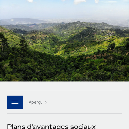
Gestion des freelances
Comparer Remote
pays
Connexion
Intégrez et gérez vos freelances partout dans le monde
Nederlands
Examinez notre service par rapport aux autres
Calculateur de paiement des freelances
PEO
Français
Découvrez les devises disponibles et les vitesses de
Sous-traitez les opérations complexes liées à l’emploi
CROISSANCE
paiement pour vos freelances internationaux
Deutsch
Start-ups
Des solutions agiles et internationales pour les RH et la
INFRASTRUCTURE
APPRENDRE AVEC REMOTE
Español
paie des entreprises en pleine croissance
Intégration Remote
Recherche et guides
Intégrez vos RH aux flux de travail en toute simplicité
Entreprises intermédiaires
Italiano
Études de cas
Développez vos équipes avec des solutions RH sur
Plateforme
mesure
Português (Portugal)
Des fonctions RH clés intégrées pour votre équipe
Glossaire RH
Entreprise
Connecter
Nouveau
日本語
Checklists et modèles
Les RH à l’international pour les grandes entreprises
Connectez n'importe quel outil d’IA à Remote grâce à
Aperçu
Descriptions de postes
한국어
notre MCP
TRAVAILLONS ENSEMBLE
Webinaires
Intégrations
中文（简体）
Plans d’avantages sociaux
Partenaires stratégiques de la tech
Rationalisez vos processus avec des outils essentiels