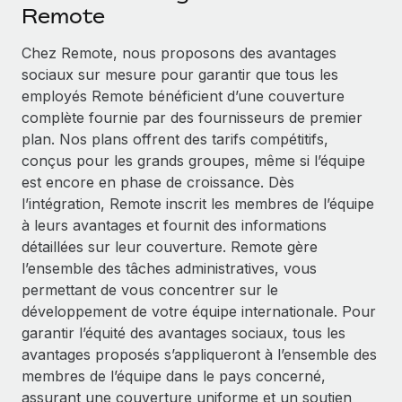
Événements
Remote
Intégrez les RH à l’international de manière flexible
Salle de presse
Devenir partenaire
Chez Remote, nous proposons des avantages
SERVICES
Explorez avec nous vos opportunités de partenariat
sociaux sur mesure pour garantir que tous les
Données sur les salaires et les talents
Demandez aux experts
employés Remote bénéficient d’une couverture
Recevez des conseils d’experts sur les RH à
Remote Build
Bientôt disponible
complète fournie par des fournisseurs de premier
Centre de ressources
l’international et la conformité
Conseil en intégrations et automatisations assistées par
plan. Nos plans offrent des tarifs compétitifs,
l’IA
Obtenir de l’aide
conçus pour les grands groupes, même si l’équipe
Contrôles d’antécédents
est encore en phase de croissance. Dès
Simplifiez vos processus de présélection des
Voir toutes les ressources
l’intégration, Remote inscrit les membres de l’équipe
candidats
ÉTUDES DE CAS
à leurs avantages et fournit des informations
détaillées sur leur couverture. Remote gère
Remote Watchtower
BLOG
Comment Weaviate, l'as de l'IA, a développé
l’ensemble des tâches administratives, vous
ses effectifs de 120 % avec Remote
Gardez un temps d’avance sur les risques en
Paie multipays
permettant de vous concentrer sur le
matière de conformité
Weaviate en bref Weaviate crée des infrastructures open
développement de votre équipe internationale. Pour
EOR et PEO
source et AI-first. Sa mission est...
Gestion des appareils
garantir l’équité des avantages sociaux, tous les
Gestion des freelances
Achetez et suivez vos équipements informatiques
avantages proposés s’appliqueront à l’ensemble des
En savoir plus
dans le monde entier
membres de l’équipe dans le pays concerné,
Taxes
assurant une couverture uniforme et un soutien