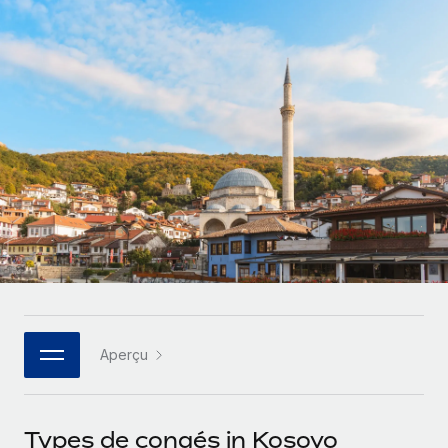
Gestion des freelances
Comparer Remote
pays
Connexion
Intégrez et gérez vos freelances partout dans le monde
Nederlands
Examinez notre service par rapport aux autres
Calculateur de paiement des freelances
PEO
Français
Découvrez les devises disponibles et les vitesses de
Sous-traitez les opérations complexes liées à l’emploi
CROISSANCE
paiement pour vos freelances internationaux
Deutsch
Start-ups
Des solutions agiles et internationales pour les RH et la
INFRASTRUCTURE
APPRENDRE AVEC REMOTE
Español
paie des entreprises en pleine croissance
Intégration Remote
Recherche et guides
Intégrez vos RH aux flux de travail en toute simplicité
Entreprises intermédiaires
Italiano
Études de cas
Développez vos équipes avec des solutions RH sur
Plateforme
mesure
Português (Portugal)
Des fonctions RH clés intégrées pour votre équipe
Glossaire RH
Entreprise
Connecter
Nouveau
日本語
Checklists et modèles
Les RH à l’international pour les grandes entreprises
Connectez n'importe quel outil d’IA à Remote grâce à
Aperçu
Descriptions de postes
한국어
notre MCP
TRAVAILLONS ENSEMBLE
Webinaires
Intégrations
中文（简体）
Types de congés in Kosovo
Partenaires stratégiques de la tech
Rationalisez vos processus avec des outils essentiels