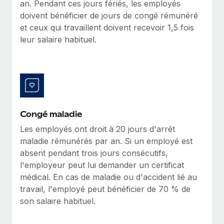
an. Pendant ces jours fériés, les employés
Création d’entité
Explorer le blog
doivent bénéficier de jours de congé rémunéré
Établissez des entités rapidement et en toute
et ceux qui travaillent doivent recevoir 1,5 fois
conformité
leur salaire habituel.
BLOG
Mobilité et déménagement international
Organisez facilement le déménagement de vos
Mises à jour des produits de Remote :
employés
Intégrations Gusto et Xero et Gestion des
freelances Plus
Avantages sociaux
Remote a toujours pour mission d'aider les entreprises de
Gérez facilement les avantages sociaux
Congé maladie
toute taille à embaucher, gérer et payer...
Les employés ont droit à 20 jours d'arrêt
En savoir plus
maladie rémunérés par an. Si un employé est
absent pendant trois jours consécutifs,
l'employeur peut lui demander un certificat
Comment Phiture gère ses 55 employés
médical. En cas de maladie ou d'accident lié au
répartis dans 19 pays grâce à Remote
travail, l'employé peut bénéficier de 70 % de
Phiture, un leader notable du conseil en matière de
son salaire habituel.
croissance mobile internationale, encourage les...