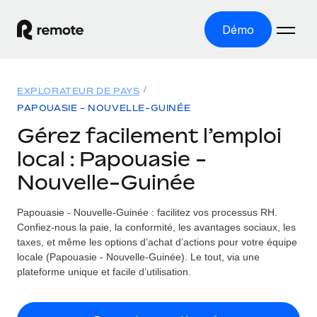
Démo
Accueil
EXPLORATEUR DE PAYS
Les produits
PAPOUASIE - NOUVELLE-GUINÉE
Gérez facilement l’emploi
Solutions
EMPLOI À L’INTERNATIONAL
local : Papouasie -
Paie multipays
Ressources
Nouvelle-Guinée
COUVERTURE MONDIALE
Gérez la paie facilement et en toute conformité
Explorateur de pays
Tarification
Papouasie - Nouvelle-Guinée : facilitez vos processus RH.
OUTILS & CALCULATEURS
Employer of record
Toutes les informations sur l’emploi à l’international,
Confiez-nous la paie, la conformité, les avantages sociaux, les
Développez-vous à l’international sans frais liés aux
Outil de calcul du risque de requalification de
pays par pays
taxes, et même les options d’achat d’actions pour votre équipe
entités
contrat
locale (Papouasie - Nouvelle-Guinée). Le tout, via une
Explorateur des États-Unis (par État)
Évaluez le risque de requalification de contrat par pays
Français
plateforme unique et facile d’utilisation.
Pilotage 360 des freelances
Simplifiez l’embauche à travers les différents États des
Sollicitez vos freelances en toute conformité part
Calculateur du coût des employés
États-Unis
English
Calculez le coût total des employés dans n’importe quel