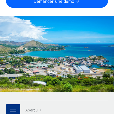
Demander une démo
Gestion des freelances
Comparer Remote
pays
Connexion
Intégrez et gérez vos freelances partout dans le monde
Nederlands
Examinez notre service par rapport aux autres
Calculateur de paiement des freelances
PEO
Français
Découvrez les devises disponibles et les vitesses de
Sous-traitez les opérations complexes liées à l’emploi
CROISSANCE
paiement pour vos freelances internationaux
Deutsch
Start-ups
Des solutions agiles et internationales pour les RH et la
INFRASTRUCTURE
APPRENDRE AVEC REMOTE
Español
paie des entreprises en pleine croissance
Intégration Remote
Recherche et guides
Intégrez vos RH aux flux de travail en toute simplicité
Entreprises intermédiaires
Italiano
Études de cas
Développez vos équipes avec des solutions RH sur
Plateforme
mesure
Português (Portugal)
Des fonctions RH clés intégrées pour votre équipe
Glossaire RH
Entreprise
Connecter
Nouveau
日本語
Checklists et modèles
Les RH à l’international pour les grandes entreprises
Connectez n'importe quel outil d’IA à Remote grâce à
Descriptions de postes
한국어
notre MCP
TRAVAILLONS ENSEMBLE
Webinaires
Intégrations
中文（简体）
Aperçu
Partenaires stratégiques de la tech
Rationalisez vos processus avec des outils essentiels