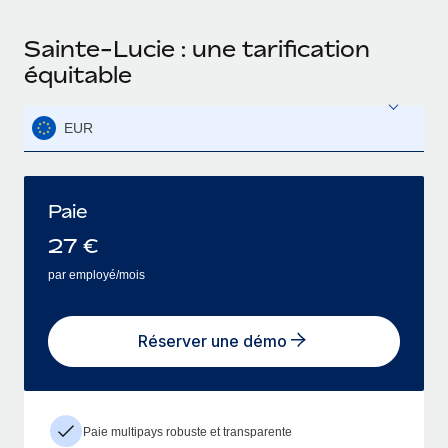
Sainte-Lucie : une tarification
équitable
EUR
Paie
27
€
par employé/mois
Réserver une démo
Paie multipays robuste et transparente