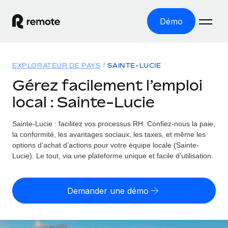
Démo
Accueil
EXPLORATEUR DE PAYS
SAINTE-LUCIE
Les produits
Gérez facilement l’emploi
local : Sainte-Lucie
Solutions
EMPLOI À L’INTERNATIONAL
Paie multipays
Sainte-Lucie : facilitez vos processus RH.
Confiez-nous la paie,
Ressources
COUVERTURE MONDIALE
Gérez la paie facilement et en toute conformité
la conformité, les avantages sociaux, les taxes, et même les
Explorateur de pays
options d’achat d’actions pour votre équipe locale (Sainte-
Tarification
OUTILS & CALCULATEURS
Employer of record
Lucie). Le tout, via une plateforme unique et facile d’utilisation.
Toutes les informations sur l’emploi à l’international,
Développez-vous à l’international sans frais liés aux
Outil de calcul du risque de requalification de
pays par pays
entités
contrat
Demander une démo
Explorateur des États-Unis (par État)
Évaluez le risque de requalification de contrat par pays
Français
Pilotage 360 des freelances
Simplifiez l’embauche à travers les différents États des
Sollicitez vos freelances en toute conformité part
Calculateur du coût des employés
États-Unis
English
Calculez le coût total des employés dans n’importe quel