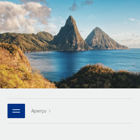
Gestion des freelances
Comparer Remote
pays
Connexion
Intégrez et gérez vos freelances partout dans le monde
Nederlands
Examinez notre service par rapport aux autres
Calculateur de paiement des freelances
PEO
Français
Découvrez les devises disponibles et les vitesses de
Sous-traitez les opérations complexes liées à l’emploi
CROISSANCE
paiement pour vos freelances internationaux
Deutsch
Start-ups
Des solutions agiles et internationales pour les RH et la
INFRASTRUCTURE
APPRENDRE AVEC REMOTE
Español
paie des entreprises en pleine croissance
Intégration Remote
Recherche et guides
Intégrez vos RH aux flux de travail en toute simplicité
Entreprises intermédiaires
Italiano
Études de cas
Développez vos équipes avec des solutions RH sur
Plateforme
mesure
Português (Portugal)
Des fonctions RH clés intégrées pour votre équipe
Glossaire RH
Entreprise
Connecter
Nouveau
日本語
Checklists et modèles
Les RH à l’international pour les grandes entreprises
Connectez n'importe quel outil d’IA à Remote grâce à
Aperçu
Descriptions de postes
한국어
notre MCP
TRAVAILLONS ENSEMBLE
Webinaires
Intégrations
中文（简体）
Partenaires stratégiques de la tech
Rationalisez vos processus avec des outils essentiels