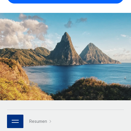
Compáranos con otras empresas.
Iniciar sesión
Contractor Management
Nederlands
Calculadora de pagos a autónomos
Integra y gestiona a autónomos globalmente.
Descubre opciones de divisas y tiempos de pago para
ETAPAS DE CRECIMIENTO
Français
autónomos globales.
PEO
Startups
Externaliza tareas laborales complejas.
Deutsch
Soluciones ágiles de RR. HH. globales y nóminas para
APRENDIZAJE CON REMOTE
empresas en crecimiento.
Español
Guías y recursos
INFRAESTRUCTURA
Mediana empresa
Conexión Remote
Casos prácticos
Amplía tu equipo con soluciones de RR. HH.
Italiano
Integra los RR. HH. en tus flujos de trabajo sin
personalizadas.
Glosario de RR. HH.
complicaciones.
Português (Portugal)
Empresa
Listas de verificación y plantillas
Plataforma
RR. HH. globales para grandes empresas.
日本語
Funciones esenciales de RR. HH. integradas para tu
Biblioteca de descripciones de puestos
equipo.
한국어
ASOCIARSE
Webinarios
Conectar
Nuevo
Socios tecnológicos estratégicos
Resumen
中文（简体）
Conecta cualquier herramienta de IA con Remote
Eventos
Integra la gestión de los RR. HH. globales en tu
mediante nuestro MCP.