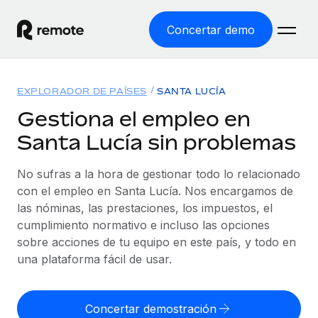
Concertar demo
Inicio
EXPLORADOR DE PAÍSES
SANTA LUCÍA
Productos
Gestiona el empleo en
Santa Lucía sin problemas
Soluciones
EMPLEO GLOBAL
Nómina global
No sufras a la hora de gestionar todo lo relacionado
Recursos
COBERTURA MUNDIAL
Gestiona las nóminas de forma sencilla y conforme a la
con el empleo en Santa Lucía. Nos encargamos de
Explorador de países
legalidad.
las nóminas, las prestaciones, los impuestos, el
Precios
HERRAMIENTAS Y CALCULADORAS
Consulta el soporte del empleo global según el país.
cumplimiento normativo e incluso las opciones
Employer of Record
Calculadora del riesgo de clasificación errónea
sobre acciones de tu equipo en este país, y todo en
Explorador estatal de EE. UU.
Expándete en todo el mundo sin gastar en entidades.
Consulta el riesgo de clasificación errónea por país.
una plataforma fácil de usar.
Simplifica la contratación en todos los estados de EE.
Español
Contractor of Record
Calculadora del coste por empleado
UU.
Contrata a autónomos en cualquier parte del mundo
Calcula lo que cuestan los empleados en total en
Concertar demostración
English
Comparador de Remote
cumpliendo la normativa.
cualquier país.