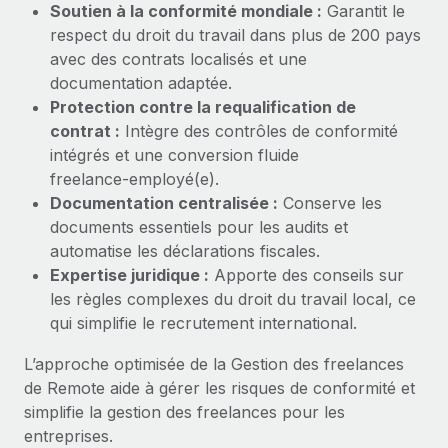
Soutien à la conformité mondiale :
Garantit le
Création d’entité
Explorer le blog
respect du droit du travail dans plus de 200 pays
Établissez des entités rapidement et en toute
avec des contrats localisés et une
conformité
documentation adaptée.
BLOG
Mobilité et déménagement international
Protection contre la requalification de
Organisez facilement le déménagement de vos
contrat :
Intègre des contrôles de conformité
Mises à jour des produits de Remote :
employés
intégrés et une conversion fluide
Intégrations Gusto et Xero et Gestion des
freelances Plus
freelance‑employé(e).
Avantages sociaux
Documentation centralisée :
Conserve les
Remote a toujours pour mission d'aider les entreprises de
Gérez facilement les avantages sociaux
documents essentiels pour les audits et
toute taille à embaucher, gérer et payer...
automatise les déclarations fiscales.
En savoir plus
Expertise juridique :
Apporte des conseils sur
les règles complexes du droit du travail local, ce
qui simplifie le recrutement international.
Comment Phiture gère ses 55 employés
L’approche optimisée de la Gestion des freelances
répartis dans 19 pays grâce à Remote
de Remote aide à gérer les risques de conformité et
Phiture, un leader notable du conseil en matière de
simplifie la gestion des freelances pour les
croissance mobile internationale, encourage les...
entreprises.