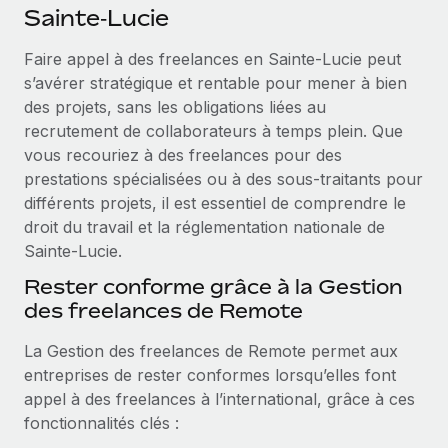
Événements
Sainte‑Lucie
Intégrez les RH à l’international de manière flexible
Salle de presse
Devenir partenaire
Faire appel à des freelances en Sainte‑Lucie peut
SERVICES
Explorez avec nous vos opportunités de partenariat
s’avérer stratégique et rentable pour mener à bien
Données sur les salaires et les talents
Demandez aux experts
des projets, sans les obligations liées au
Recevez des conseils d’experts sur les RH à
Remote Build
Bientôt disponible
recrutement de collaborateurs à temps plein. Que
Centre de ressources
l’international et la conformité
Conseil en intégrations et automatisations assistées par
vous recouriez à des freelances pour des
l’IA
Obtenir de l’aide
prestations spécialisées ou à des sous‑traitants pour
Contrôles d’antécédents
différents projets, il est essentiel de comprendre le
Simplifiez vos processus de présélection des
Voir toutes les ressources
droit du travail et la réglementation nationale de
candidats
ÉTUDES DE CAS
Sainte‑Lucie.
Remote Watchtower
BLOG
Rester conforme grâce à la Gestion
Gardez un temps d’avance sur les risques en
des freelances de Remote
Paie multipays
matière de conformité
La Gestion des freelances de Remote permet aux
EOR et PEO
Gestion des appareils
entreprises de rester conformes lorsqu’elles font
Gestion des freelances
Achetez et suivez vos équipements informatiques
appel à des freelances à l’international, grâce à ces
dans le monde entier
fonctionnalités clés :
Taxes