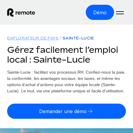
Démo
Accueil
EXPLORATEUR DE PAYS
SAINTE-LUCIE
Les produits
Gérez facilement l’emploi
local : Sainte-Lucie
Solutions
EMPLOI À L’INTERNATIONAL
Paie multipays
Sainte-Lucie : facilitez vos processus RH.
Confiez-nous la paie,
Ressources
COUVERTURE MONDIALE
Gérez la paie facilement et en toute conformité
la conformité, les avantages sociaux, les taxes, et même les
Explorateur de pays
options d’achat d’actions pour votre équipe locale (Sainte-
Tarification
OUTILS & CALCULATEURS
Employer of record
Lucie). Le tout, via une plateforme unique et facile d’utilisation.
Toutes les informations sur l’emploi à l’international,
Développez-vous à l’international sans frais liés aux
Outil de calcul du risque de requalification de
pays par pays
entités
contrat
Demander une démo
Explorateur des États-Unis (par État)
Évaluez le risque de requalification de contrat par pays
Français
Pilotage 360 des freelances
Simplifiez l’embauche à travers les différents États des
Sollicitez vos freelances en toute conformité part
Calculateur du coût des employés
États-Unis
English
Calculez le coût total des employés dans n’importe quel