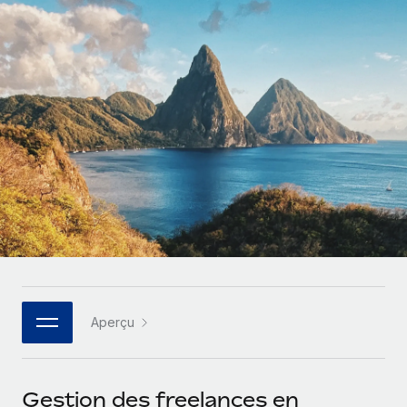
Gestion des freelances
Comparer Remote
pays
Connexion
Intégrez et gérez vos freelances partout dans le monde
Nederlands
Examinez notre service par rapport aux autres
Calculateur de paiement des freelances
PEO
Français
Découvrez les devises disponibles et les vitesses de
Sous-traitez les opérations complexes liées à l’emploi
CROISSANCE
paiement pour vos freelances internationaux
Deutsch
Start-ups
Des solutions agiles et internationales pour les RH et la
INFRASTRUCTURE
APPRENDRE AVEC REMOTE
Español
paie des entreprises en pleine croissance
Intégration Remote
Recherche et guides
Intégrez vos RH aux flux de travail en toute simplicité
Entreprises intermédiaires
Italiano
Études de cas
Développez vos équipes avec des solutions RH sur
Plateforme
mesure
Português (Portugal)
Des fonctions RH clés intégrées pour votre équipe
Glossaire RH
Entreprise
Connecter
Nouveau
日本語
Checklists et modèles
Les RH à l’international pour les grandes entreprises
Connectez n'importe quel outil d’IA à Remote grâce à
Aperçu
Descriptions de postes
한국어
notre MCP
TRAVAILLONS ENSEMBLE
Webinaires
Intégrations
中文（简体）
Gestion des freelances en
Partenaires stratégiques de la tech
Rationalisez vos processus avec des outils essentiels