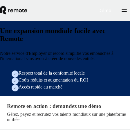
Démo
Une expansion mondiale facile avec
Remote
Notre service d'Employer of record simplifie vos embauches à
l'international sans avoir à créer de nouvelles entités.
Respect total de la conformité locale
Coûts réduits et augmentation du ROI
Accès rapide au marché
Generic Demo Form
Remote en action : demandez une démo
Gérez, payez et recrutez vos talents mondiaux sur une plateforme
unifiée