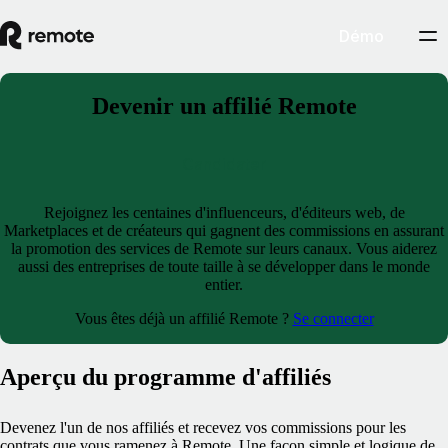
Démo
Devenir un affilié Remote
Candidater
Rejoignez les centaines d'influenceurs, d'éditeurs web, de
Marketplaces et de créateurs qui gagnent des commissions en assurant
la promotion des services de Remote sur leurs canaux. Vous aiderez
aussi des entreprises de toute taille à se développer dans le monde
entier.
Vous êtes déjà un affilié Remote ?
Se connecter
Aperçu du programme d'affiliés
Devenez l'un de nos affiliés et recevez vos commissions pour les
contrats que vous ramenez à Remote. Une façon simple et logique de