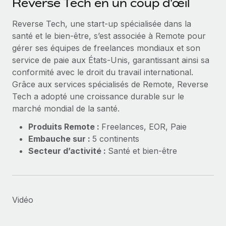
Reverse Tech en un coup d'œil
Événements
Intégrez les RH à l’international de manière flexible
Reverse Tech, une start-up spécialisée dans la
Salle de presse
Devenir partenaire
SERVICES
santé et le bien-être, s’est associée à Remote pour
Explorez avec nous vos opportunités de partenariat
Données sur les salaires et les talents
Demandez aux experts
gérer ses équipes de freelances mondiaux et son
Recevez des conseils d’experts sur les RH à
service de paie aux États-Unis, garantissant ainsi sa
Remote Build
Bientôt disponible
Centre de ressources
l’international et la conformité
conformité avec le droit du travail international.
Conseil en intégrations et automatisations assistées par
Grâce aux services spécialisés de Remote, Reverse
l’IA
Obtenir de l’aide
Contrôles d’antécédents
Tech a adopté une croissance durable sur le
Simplifiez vos processus de présélection des
Voir toutes les ressources
marché mondial de la santé.
candidats
ÉTUDES DE CAS
Produits Remote :
Freelances, EOR, Paie
Embauche sur :
5 continents
Remote Watchtower
BLOG
Comment Weaviate, l'as de l'IA, a développé
Secteur d’activité :
Santé et bien-être
ses effectifs de 120 % avec Remote
Gardez un temps d’avance sur les risques en
Paie multipays
matière de conformité
Weaviate en bref Weaviate crée des infrastructures open
EOR et PEO
source et AI-first. Sa mission est...
Gestion des appareils
Gestion des freelances
Achetez et suivez vos équipements informatiques
Vidéo
En savoir plus
dans le monde entier
Taxes