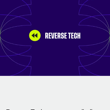
Gestion des freelances
Comparer Remote
pays
Connexion
Intégrez et gérez vos freelances partout dans le monde
Nederlands
Examinez notre service par rapport aux autres
Calculateur de paiement des freelances
PEO
Français
Découvrez les devises disponibles et les vitesses de
Sous-traitez les opérations complexes liées à l’emploi
CROISSANCE
paiement pour vos freelances internationaux
Deutsch
Start-ups
Des solutions agiles et internationales pour les RH et la
INFRASTRUCTURE
APPRENDRE AVEC REMOTE
Español
paie des entreprises en pleine croissance
Intégration Remote
Recherche et guides
Intégrez vos RH aux flux de travail en toute simplicité
Entreprises intermédiaires
Italiano
Études de cas
Développez vos équipes avec des solutions RH sur
Plateforme
mesure
Português (Portugal)
Des fonctions RH clés intégrées pour votre équipe
Glossaire RH
Entreprise
Connecter
Nouveau
日本語
Checklists et modèles
Les RH à l’international pour les grandes entreprises
Connectez n'importe quel outil d’IA à Remote grâce à
Descriptions de postes
한국어
notre MCP
TRAVAILLONS ENSEMBLE
Webinaires
Intégrations
中文（简体）
Partenaires stratégiques de la tech
Rationalisez vos processus avec des outils essentiels