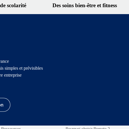
e scolarité
Des soins bien-être et fitness
vance
s simples et prévisibles
e entreprise
on
Ressources
Pourquoi choisir Remote ?