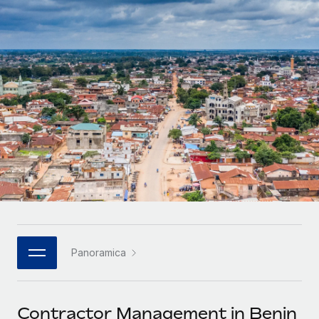
SERVICES
Partner tecnologici strategici
Français
Chiedi a un esperto
Integra l'HR globale nella tua piattaforma in modo
Affidati agli esperti per la gestione HR e la
flessibile
Deutsch
compliance globale
Español
CASE STUDIES
Italiano
Português (Portugal)
日本語
한국어
Panoramica
中文（简体）
Contractor Management in Benin